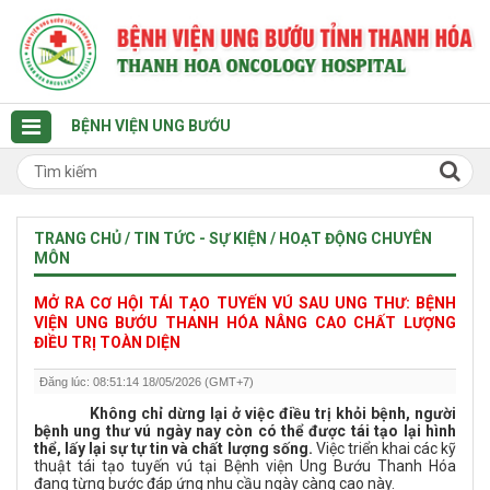
BỆNH VIỆN UNG BƯỚU
TRANG CHỦ / TIN TỨC - SỰ KIỆN / HOẠT ĐỘNG CHUYÊN
MÔN
MỞ RA CƠ HỘI TÁI TẠO TUYẾN VÚ SAU UNG THƯ: BỆNH
VIỆN UNG BƯỚU THANH HÓA NÂNG CAO CHẤT LƯỢNG
ĐIỀU TRỊ TOÀN DIỆN
Đăng lúc: 08:51:14 18/05/2026 (GMT+7)
Không chỉ dừng lại ở việc điều trị khỏi bệnh, người
bệnh ung thư vú ngày nay còn có thể được tái tạo lại hình
thể, lấy lại sự tự tin và chất lượng sống.
Việc triển khai các kỹ
thuật tái tạo tuyến vú tại Bệnh viện Ung Bướu Thanh Hóa
đang từng bước đáp ứng nhu cầu ngày càng cao này.