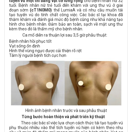
tuyến vú một thì bằng vạt cơ lưng rộng
cho bệnh nhân nữ 32
tuổi. Bệnh nhân nữ trẻ tuổi đến khám với ung thư vú ở giai
đoạn sớm
(cT1N0M0)
thể LumiaA và có nhu cầu muốn tái
tạo tuyến vú do tính chất công việc. Các bác sĩ tại khoa đã
thăm khám và đánh giá mức độ bệnh cũng như khả năng tạo
hình cho bệnh nhân. Đảm bảo an toàn, sạch về mặt ung thư
kèm theo đó là thẩm mỹ cho bệnh nhân.
Ca mổ diễn ra thuận lợi sau 3,5 giờ phẫu thuật:
Bệnh nhân hồi phục tốt
Vạt sống ổn định
Hình thể vùng ngực được cải thiện rõ rệt
Tâm lý người bệnh tích cực hơn
Hình ảnh bệnh nhân trước và sau phẫu thuật
Từng bước hoàn thiện và phát triển kỹ thuật
Theo các bác sĩ việc lựa chọn cách thức tái tạo tuyến vú
phụ thuộc nhiều vào thể tích tuyến vú hiện có kèm theo nhu