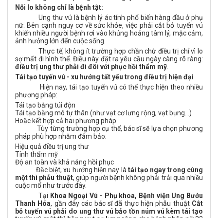
Nỗi lo không chỉ là bệnh tật:
Ung thư vú là bệnh lý ác tính phổ biến hàng đầu ở phụ
nữ. Bên cạnh nguy cơ về sức khỏe, việc phải cắt bỏ tuyến vú
khiến nhiều người bệnh rơi vào khủng hoảng tâm lý, mặc cảm,
ảnh hưởng lớn đến cuộc sống.
Thực tế, không ít trường hợp chần chừ điều trị chỉ vì lo
sợ mất đi hình thể. Điều này đặt ra yêu cầu ngày càng rõ ràng:
điều trị ung thư phải đi đôi với phục hồi thẩm mỹ
.
Tái tạo tuyến vú - xu hướng tất yếu trong điều trị hiện đại
Hiện nay, tái tạo tuyến vú có thể thực hiện theo nhiều
phương pháp:
Tái tạo bằng túi độn
Tái tạo bằng mô tự thân (như vạt cơ lưng rộng, vạt bụng...)
Hoặc kết hợp cả hai phương pháp
Tùy từng trường hợp cụ thể, bác sĩ sẽ lựa chọn phương
pháp phù hợp nhằm đảm bảo:
Hiệu quả điều trị ung thư
Tính thẩm mỹ
Độ an toàn và khả năng hồi phục
Đặc biệt, xu hướng hiện nay là
tái tạo ngay trong cùng
một thì phẫu thuật
, giúp người bệnh không phải trải qua nhiều
cuộc mổ như trước đây.
Tại
Khoa Ngoại Vú - Phụ khoa, Bệnh viện Ung Bướu
Thanh Hóa
, gần đây các bác sĩ đã thực hiện phẫu thuật
Cắt
bỏ tuyến vú phải do ung thư vú bảo tồn núm vú kèm
tái tạo