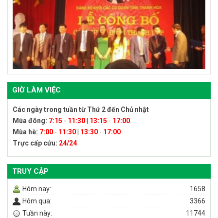
GIỜ LÀM VIỆC
Các ngày trong tuần từ Thứ 2 đến Chủ nhật
Mùa đông:
7:15
-
11:30
|
13:15
-
17:00
Mùa hè:
7:00
-
11:30
|
13:30
-
17:00
Trực cấp cứu:
24/24
TRUY CẬP
Hôm nay:
1658
Hôm qua:
3366
Tuần này:
11744