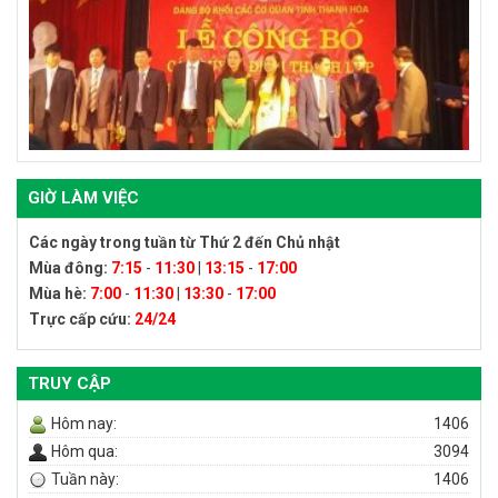
GIỜ LÀM VIỆC
Các ngày trong tuần từ Thứ 2 đến Chủ nhật
Mùa đông:
7:15
-
11:30
|
13:15
-
17:00
Mùa hè:
7:00
-
11:30
|
13:30
-
17:00
Trực cấp cứu:
24/24
TRUY CẬP
Hôm nay:
1406
Hôm qua:
3094
Tuần này:
1406