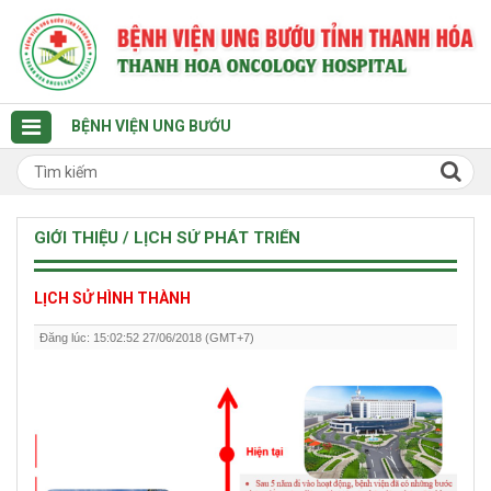
BỆNH VIỆN UNG BƯỚU
GIỚI THIỆU / LỊCH SỬ PHÁT TRIỂN
LỊCH SỬ HÌNH THÀNH
Đăng lúc: 15:02:52 27/06/2018 (GMT+7)