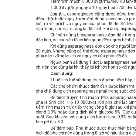
Tiêm tĩnh mạch: 6 000 đvqt/m2/liều x 3 lần/tu
1 000 đvqt/kg/ngày x 10 ngày hoặc 200 đvqt
Lưu ý:
L-asparaginase cũng được dùng tron
đồng thời hoặc ngay
trước đợt dùng vincristin và pr
biết rõ về lợi ích và nguy cơ của
phác đồ đó. Số liệu
người lớn, nhưng rõ ràng là độc tính khi dùng
asparag
Chỉ nên dùng L-asparaginase đơn độc trong
độc tính, do các yếu
tố có liên quan đến người bệnh, 
Khi dùng asparaginase đơn độc cho người lớn 
28 ngày.
Nhưng cũng có thể dùng asparaginase đơn
phải nắm vững lợi ích
và nguy cơ của phác đồ đó.
Người bệnh đã dùng 1 đợt L-asparaginase nếu đ
chỉ nên cho dùng
lại khi thấy lợi ích lớn hơn so với ngu
Cách dùng:
Thuốc
có thể sử dụng theo đường tiêm bắp, t
Các chế phẩm thuốc tiêm cần được kiểm tra 
pha chế, dung dịch asparaginase phải trong suốt khôn
Để tiêm truyền tĩnh mạch: Pha asparaginase 
pha là 5ml cho 1 lọ 10 000đvqt. Khi pha chế lắc b
tiêm tĩnh mạch trực tiếp trong vòng 8 giờ sau khi ph
clorid 0,9% hoặc dung dịch tiêm glucose 5%. Các du
suốt. Sau khi pha với dung dịch Natri clorid 0,9% h
tính pH 6,5-8,0.
Để tiêm bắp: Pha thuốc được thực hiện bằng
dịch đã pha chỉ nên dùng trong 8 giờ và nếu dung dịch