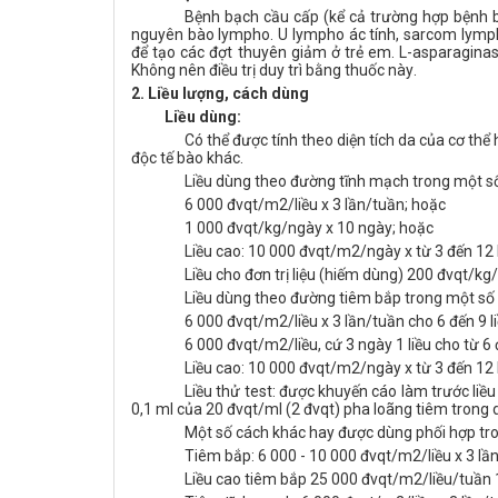
Bệnh bạch cầu cấp (kể cả trường hợp bệnh
nguyên bào lympho.
U lympho ác tính, sarcom lymp
để tạo các đợt thuyên giảm ở trẻ
em. L-asparaginas
Không nên điều trị duy trì bằng thuốc này
.
2.
Liều lượng, cách dùng
Liều dùng:
Có thể được tính theo diện tích da của cơ th
độc tế bào khác.
Liều dùng theo đường tĩnh mạch trong một s
6 000 đvqt/m2/liều x 3 lần/tuần; hoặc
1 000 đvqt/kg/ngày x 10 ngày; hoặc
Liều cao: 10 000 đvqt/m2/ngày x từ 3 đến 12 l
Liều cho đơn trị liệu (hiếm dùng) 200 đvqt/kg
Liều dùng theo đường tiêm bắp trong một số
6 000 đvqt/m2/liều x 3 lần/tuần cho 6 đến 9 l
6 000 đvqt/m2/liều, cứ 3 ngày 1 liều cho từ 6 đ
Liều cao: 10 000 đvqt/m2/ngày x từ 3 đến 12 l
Liều thử test: được khuyến cáo làm trước liều
0,1 ml của
20 đvqt/ml (2 đvqt) pha loãng tiêm trong 
Một số cách khác hay được dùng phối hợp tr
Tiêm bắp: 6 000 - 10 000 đvqt/m2/liều x 3 lần
Liều cao tiêm bắp 25 000 đvqt/m2/liều/tuần 1 