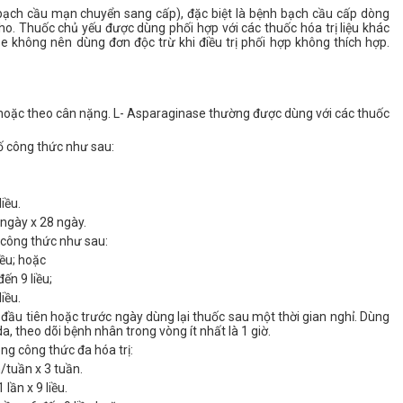
 bạch cầu mạn chuyển
sang cấp), đặc biệt là bệnh bạch cầu cấp dòng
ho. Thuốc chủ yếu được dùng phối
hợp với các thuốc hóa trị liệu khác
e không nên dùng đơn độc trừ khi điều trị phối
hợp không thích hợp.
ể hoặc theo cân nặng. L- Asparaginase thường được dùng với các thuốc
ố công thức như sau:
iều.
/ngày x 28 ngày.
 công thức như sau:
iều; hoặc
ến 9 liều;
iều.
 đầu tiên hoặc trước
ngày dùng lại thuốc sau một thời gian nghỉ. Dùng
da, theo dõi bệnh nhân
trong vòng ít nhất là 1 giờ.
ong công thức đa
hóa trị:
/tuần x 3 tuần.
lần x 9 liều.