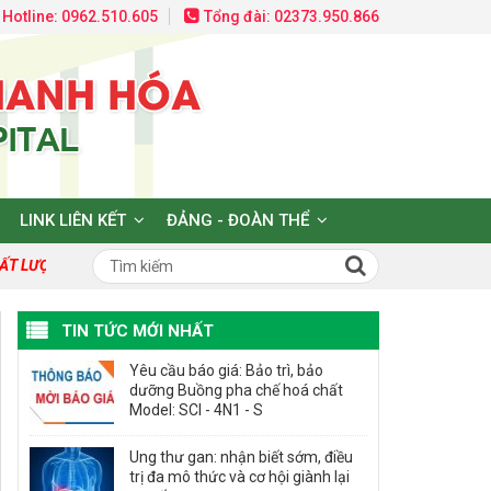
Hotline: 0962.510.605
Tổng đài: 02373.950.866
LINK LIÊN KẾT
ĐẢNG - ĐOÀN THỂ
T LƯỢNG TẠO DỰNG NIỀM TIN VÀ HY VỌNG!
TIN TỨC MỚI NHẤT
Yêu cầu báo giá: Bảo trì, bảo
dưỡng Buồng pha chế hoá chất
Model: SCI - 4N1 - S
Ung thư gan: nhận biết sớm, điều
trị đa mô thức và cơ hội giành lại