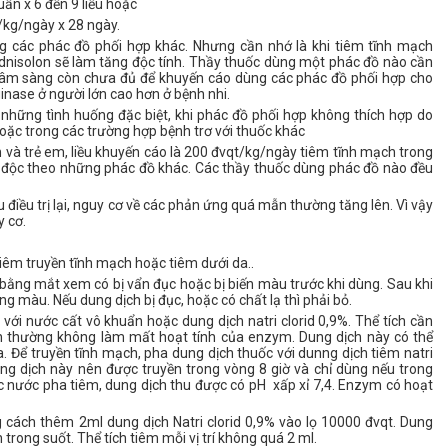
ần x 6 đến 9 liều hoặc
/kg/ngày x 28 ngày.
g các phác đồ phối hợp
khác. Nhưng cần nhớ là khi tiêm tĩnh mạch
ednisolon sẽ làm tăng độc tính. Thầy
thuốc dùng một phác đồ nào cần
 lâm sàng còn chưa đủ để khuyến cáo dùng các
phác đồ phối hợp cho
inase ở người lớn cao hơn ở bệnh nhi.
 những tình huống đặc
biệt, khi phác đồ phối hợp không thích hợp do
hoặc trong các trường hợp bệnh
trơ với thuốc khác
và trẻ em, liều
khuyến cáo là 200 đvqt/kg/ngày tiêm tĩnh mạch trong
 độc theo những phác đồ
khác. Các thầy thuốc dùng phác đồ nào đều
iều trị lại, nguy cơ
về các phản ứng quá mẫn thường tăng lên. Vì vậy
y cơ.
iêm truyền tĩnh mạch hoặc tiêm dưới da..
bằng mắt xem có bị vẩn đục hoặc bị biến màu trước khi dùng. Sau khi
g màu. Nếu dung dịch bị đục, hoặc có chất lạ thì phải bỏ.
với nước cất vô khuẩn hoặc dung dịch natri clorid 0,9%. Thể tích cần
ình thường không làm mất hoạt tính của enzym. Dung dịch này có thể
a. Để truyền tĩnh mạch, pha dung dịch thuốc với dunng dịch tiêm natri
ng dịch này nên được truyền trong vòng 8 giờ và chỉ dùng nếu trong
oặc nước pha tiêm, dung dịch thu được có pH xấp xỉ 7,4. Enzym có hoạt
 cách thêm 2ml dung dịch Natri clorid 0,9% vào lọ 10000 đvqt. Dung
 trong suốt. Thể tích tiêm mỗi vị trí không quá 2 ml
.