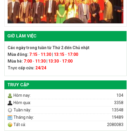
GIỜ LÀM VIỆC
Các ngày trong tuần từ Thứ 2 đến Chủ nhật
Mùa đông:
7:15
-
11:30
|
13:15
-
17:00
Mùa hè:
7:00
-
11:30
|
13:30
-
17:00
Trực cấp cứu:
24/24
TRUY CẬP
Hôm nay:
104
Hôm qua:
3358
Tuần này:
13548
Tháng này:
19489
Tất cả:
2080083