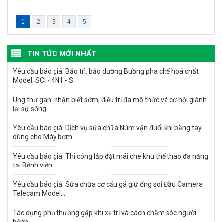
1
2
3
4
5
TIN TỨC MỚI NHẤT
Yêu cầu báo giá: Bảo trì, bảo dưỡng Buồng pha chế hoá chất
Model: SCI - 4N1 - S
Ung thư gan: nhận biết sớm, điều trị đa mô thức và cơ hội giành
lại sự sống
Yêu cầu báo giá: Dịch vụ sửa chữa Núm vặn đuổi khí bằng tay
dùng cho Máy bơm...
Yêu cầu báo giá: Thi công lắp đặt mái che khu thế thao đa năng
tại Bệnh viện...
Yêu cầu báo giá: Sửa chữa cơ cấu gá giữ ống soi Đầu Camera
Telecam Model:...
Tác dụng phụ thường gặp khi xạ trị và cách chăm sóc người
bệnh