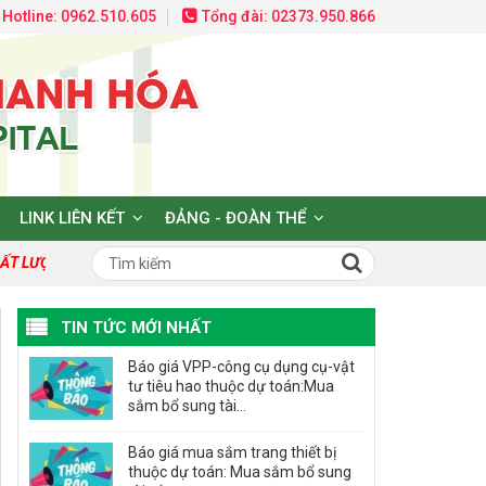
Hotline: 0962.510.605
Tổng đài: 02373.950.866
LINK LIÊN KẾT
ĐẢNG - ĐOÀN THỂ
T LƯỢNG TẠO DỰNG NIỀM TIN VÀ HY VỌNG!
TIN TỨC MỚI NHẤT
Báo giá VPP-công cụ dụng cụ-vật
tư tiêu hao thuộc dự toán:Mua
sắm bổ sung tài...
Báo giá mua sắm trang thiết bị
thuộc dự toán: Mua sắm bổ sung