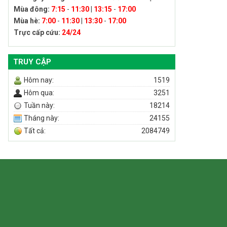
Mùa đông:
7:15
-
11:30
|
13:15
-
17:00
Mùa hè:
7:00
-
11:30
|
13:30
-
17:00
Trực cấp cứu:
24/24
TRUY CẬP
Hôm nay:
1519
Hôm qua:
3251
Tuần này:
18214
Tháng này:
24155
Tất cả:
2084749