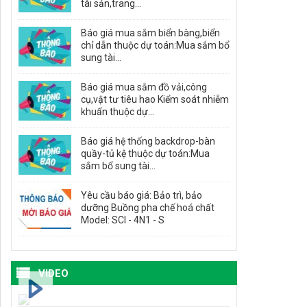
tài sản,trang...
Báo giá mua sắm biển bàng,biển
chỉ dẫn thuộc dự toán:Mua sắm bổ
sung tài...
Báo giá mua sắm đồ vải,công
cụ,vật tư tiêu hao Kiểm soát nhiễm
khuẩn thuộc dự...
Báo giá hệ thống backdrop-bàn
quầy-tủ kệ thuộc dự toán:Mua
sắm bổ sung tài...
Yêu cầu báo giá: Bảo trì, bảo
dưỡng Buồng pha chế hoá chất
Model: SCI - 4N1 - S
VIDEO