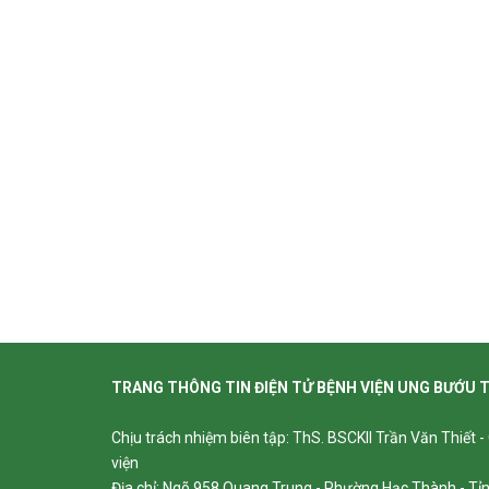
TRANG THÔNG TIN ĐIỆN TỬ BỆNH VIỆN UNG BƯỚU 
Chịu trách nhiệm biên tập: ThS. BSCKII Trần Văn Thiết 
viện
Địa chỉ: Ngõ 958 Quang Trung - Phường Hạc Thành - T