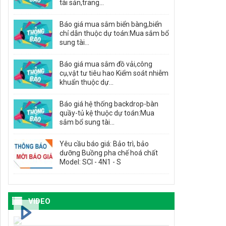
tài sản,trang...
Báo giá mua sắm biển bàng,biển
chỉ dẫn thuộc dự toán:Mua sắm bổ
sung tài...
Báo giá mua sắm đồ vải,công
cụ,vật tư tiêu hao Kiểm soát nhiễm
khuẩn thuộc dự...
Báo giá hệ thống backdrop-bàn
quầy-tủ kệ thuộc dự toán:Mua
sắm bổ sung tài...
Yêu cầu báo giá: Bảo trì, bảo
dưỡng Buồng pha chế hoá chất
Model: SCI - 4N1 - S
VIDEO