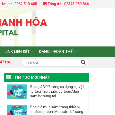
Hotline: 0962.510.605
Tổng đài: 02373.950.866
LINK LIÊN KẾT
ĐẢNG - ĐOÀN THỂ
T LƯỢNG TẠO DỰNG NIỀM TIN VÀ HY VỌNG!
TIN TỨC MỚI NHẤT
Báo giá VPP-công cụ dụng cụ-vật
tư tiêu hao thuộc dự toán:Mua
sắm bổ sung tài...
Báo giá mua sắm trang thiết bị
thuộc dự toán: Mua sắm bổ sung