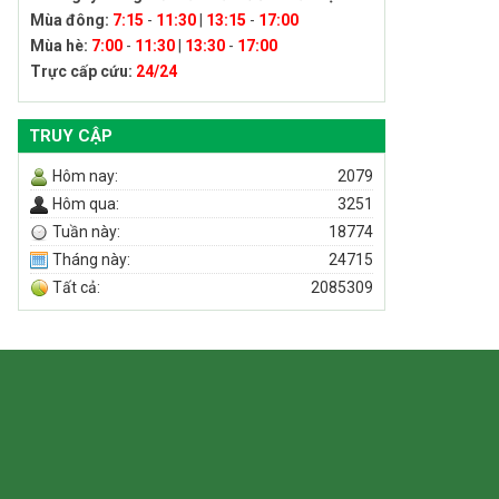
Mùa đông:
7:15
-
11:30
|
13:15
-
17:00
Mùa hè:
7:00
-
11:30
|
13:30
-
17:00
Trực cấp cứu:
24/24
TRUY CẬP
Hôm nay:
2079
Hôm qua:
3251
Tuần này:
18774
Tháng này:
24715
Tất cả:
2085309