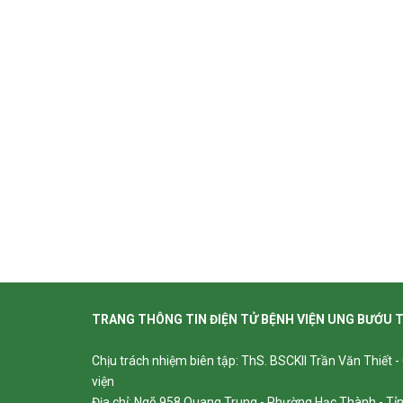
TRANG THÔNG TIN ĐIỆN TỬ BỆNH VIỆN UNG BƯỚU 
Chịu trách nhiệm biên tập: ThS. BSCKII Trần Văn Thiết 
viện
Địa chỉ: Ngõ 958 Quang Trung - Phường Hạc Thành - T