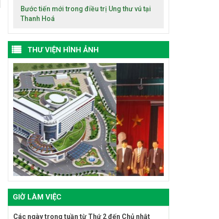
Bước tiến mới trong điều trị Ung thư vú tại
Thanh Hoá
THƯ VIỆN HÌNH ẢNH
GIỜ LÀM VIỆC
Các ngày trong tuần từ Thứ 2 đến Chủ nhật