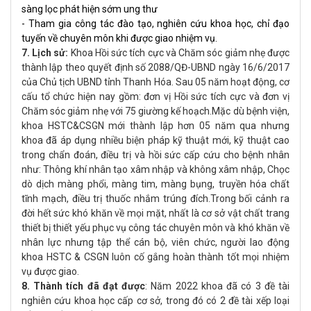
sàng lọc phát hiện sớm ung thư
-
Tham gia công tác đào tạo, nghiên cứu khoa học, chỉ đạo
tuyến về chuyên môn khi được giao nhiệm vụ.
7. Lịch sử:
Khoa Hồi sức tích cực và Chăm sóc giảm nhẹ được
thành lập theo quyết định số 2088/QĐ-UBND ngày 16/6/2017
của Chủ tịch UBND tỉnh Thanh Hóa
. Sau 05 năm hoạt động, cơ
cấu tổ chức hiện nay gồm: đơn vị Hồi sức tích cực và đơn vị
Chăm sóc giảm nhẹ với 75 giường kế hoạch.
Mặc dù bệnh viện,
khoa HSTC&CSGN mới thành lập hơn 05 năm qua nhưng
khoa đã áp dụng nhiều biện pháp kỹ thuật mới, kỹ thuật cao
trong chẩn đoán, điều trị và hồi sức cấp cứu cho bệnh nhân
như: Thông khí nhân tạo xâm nhập và không xâm nhập, Chọc
dò dịch màng phổi, màng tim, màng bụng, truyền hóa chất
tĩnh mạch, điều trị thuốc nhắm trúng đích.
Trong bối cảnh ra
đời hết sức khó khăn về mọi mặt, nhất là cơ sở vật chất trang
thiết bị thiết yếu phục vụ công tác chuyên môn và khó khăn về
nhân lực nhưng tập thể cán bộ, viên chức, người lao động
khoa HSTC & CSGN luôn cố gắng hoàn thành tốt mọi nhiệm
vụ được giao.
8. Thành tích đã đạt được
:
Năm 2022 khoa đã có 3 đề tài
nghiên cứu khoa học cấp cơ sở, trong đó có 2 đề tài xếp loại