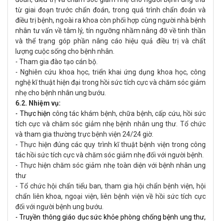
từ giai đoạn trước chẩn đoán, trong quá trình chẩn đoán và
điều trị bệnh, ngoài ra khoa còn phối hợp cùng người nhà bệnh
nhân tư vấn về tâm lý, tín ngưỡng nhầm nâng đỡ về tinh thần
và thể trạng góp phần nâng cáo hiệu quả điều trị và chất
lượng cuộc sống cho bệnh nhân.
- Tham gia đào tạo cán bộ.
- Nghiên cứu khoa học, triển khai ứng dụng khoa học, công
nghệ kĩ thuật hiện đại trong hồi sức tích cực và chăm sóc giảm
nhẹ cho bệnh nhân ung bướu.
6.2. Nhiệm vụ:
- Thực hiện
công tác khám bệnh, chữa bệnh, cấp cứu, hồi sức
tích cực và chăm sóc giảm nhẹ bệnh nhân ung thư. Tổ chức
và tham gia thường trực bệnh viện 24/24 giờ.
- Thực hiện đúng các quy trình kĩ thuật bệnh viện trong công
tác hồi sức tích cực và chăm sóc giảm nhẹ đối với người bệnh.
- Thực hiện chăm sóc giảm nhẹ toàn diện với bệnh nhân ung
thư
- Tổ chức hội chẩn tiểu ban, tham gia hội chẩn bệnh viện, hội
chẩn liên khoa, ngoại viện, liên bệnh viện về hồi sức tích cực
đối với người bệnh ung bướu.
- Truyền thông giáo dục sức khỏe phòng chống bệnh ung thư,