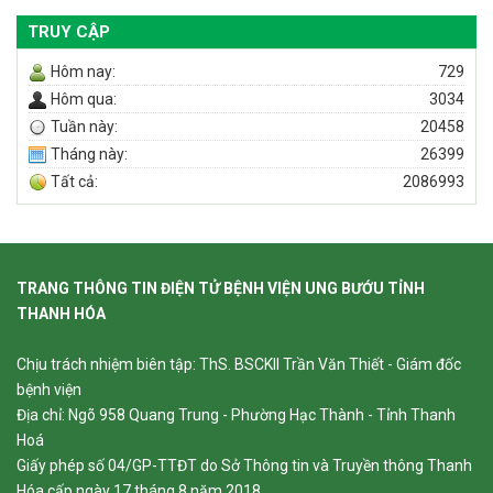
TRUY CẬP
Hôm nay:
729
Hôm qua:
3034
Tuần này:
20458
Tháng này:
26399
Tất cả:
2086993
TRANG THÔNG TIN ĐIỆN TỬ BỆNH VIỆN UNG BƯỚU TỈNH
THANH HÓA
Chịu trách nhiệm biên tập: ThS. BSCKII Trần Văn Thiết - Giám đốc
bệnh viện
Địa chỉ: Ngõ 958 Quang Trung - Phường Hạc Thành - Tỉnh Thanh
Hoá
Giấy phép số 04/GP-TTĐT do Sở Thông tin và Truyền thông Thanh
Hóa cấp ngày 17 tháng 8 năm 2018