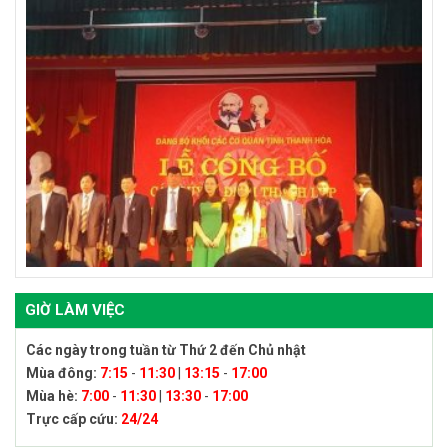
GIỜ LÀM VIỆC
Các ngày trong tuần từ Thứ 2 đến Chủ nhật
Mùa đông:
7:15
-
11:30
|
13:15
-
17:00
Mùa hè:
7:00
-
11:30
|
13:30
-
17:00
Trực cấp cứu:
24/24