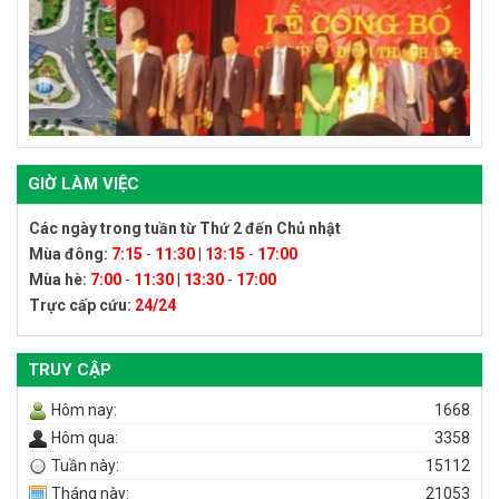
GIỜ LÀM VIỆC
Các ngày trong tuần từ Thứ 2 đến Chủ nhật
Mùa đông:
7:15
-
11:30
|
13:15
-
17:00
Mùa hè:
7:00
-
11:30
|
13:30
-
17:00
Trực cấp cứu:
24/24
TRUY CẬP
Hôm nay:
1668
Hôm qua:
3358
Tuần này:
15112
Tháng này:
21053