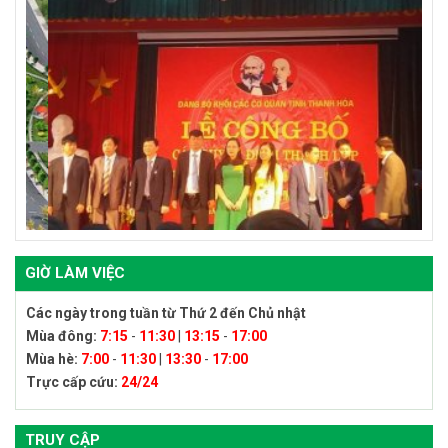
GIỜ LÀM VIỆC
Các ngày trong tuần từ Thứ 2 đến Chủ nhật
Mùa đông:
7:15
-
11:30
|
13:15
-
17:00
Mùa hè:
7:00
-
11:30
|
13:30
-
17:00
Trực cấp cứu:
24/24
TRUY CẬP