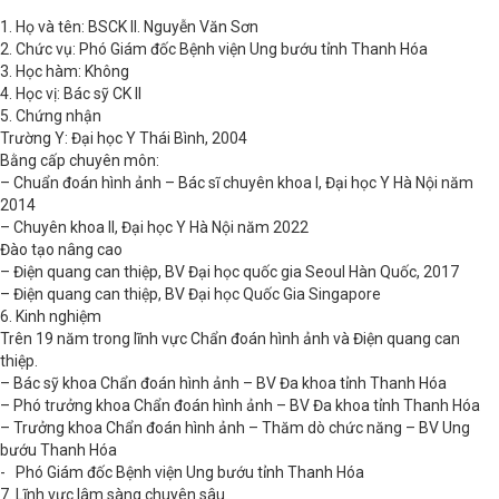
1. Họ và tên: BSCK II. Nguyễn Văn Sơn
2. Chức vụ:
Phó Giám đốc Bệnh viện Ung bướu tỉnh Thanh Hóa
3. Học hàm: Không
4. Học vị: Bác sỹ CK II
5. Chứng nhận
Trường Y: Đại học Y Thái Bình, 2004
Bằng cấp chuyên môn:
– Chuẩn đoán hình ảnh – Bác sĩ chuyên khoa I, Đại học Y Hà Nội năm
2014
– Chuyên khoa II, Đại học Y Hà Nội năm 2022
Đào tạo nâng cao
– Điện quang can thiệp, BV Đại học quốc gia Seoul Hàn Quốc, 2017
– Điện quang can thiệp, BV Đại học Quốc Gia Singapore
6. Kinh nghiệm
Trên 19 năm trong lĩnh vực Chẩn đoán hình ảnh và Điện quang can
thiệp.
– Bác sỹ khoa Chẩn đoán hình ảnh – BV Đa khoa tỉnh Thanh Hóa
– Phó trưởng khoa Chẩn đoán hình ảnh – BV Đa khoa tỉnh Thanh Hóa
– Trưởng khoa Chẩn đoán hình ảnh – Thăm dò chức năng – BV Ung
bướu Thanh Hóa
-
Phó Giám đốc Bệnh viện Ung bướu tỉnh Thanh Hóa
7. Lĩnh vực lâm sàng chuyên sâu