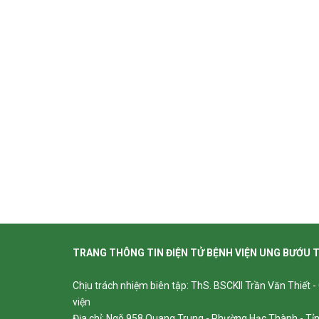
TRANG THÔNG TIN ĐIỆN TỬ BỆNH VIỆN UNG BƯỚU 
Chịu trách nhiệm biên tập: ThS. BSCKII Trần Văn Thiết 
viện
Địa chỉ: Ngõ 958 Quang Trung - Phường Hạc Thành - T