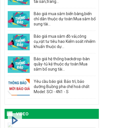
tài sản,trang...
Báo giá mua sắm biển bàng,biển
chỉ dẫn thuộc dự toán:Mua sắm bổ
sung tài...
Báo giá mua sắm đồ vải,công
cụ,vật tư tiêu hao Kiểm soát nhiễm
khuẩn thuộc dự...
Báo giá hệ thống backdrop-bàn
quầy-tủ kệ thuộc dự toán:Mua
sắm bổ sung tài...
Yêu cầu báo giá: Bảo trì, bảo
dưỡng Buồng pha chế hoá chất
Model: SCI - 4N1 - S
VIDEO