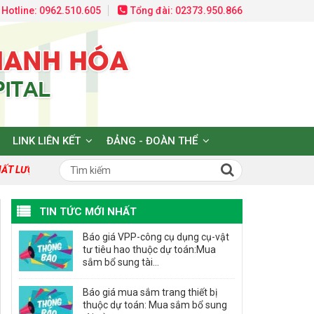
Hotline: 0962.510.605
Tổng đài: 02373.950.866
LINK LIÊN KẾT
ĐẢNG - ĐOÀN THỂ
T LƯỢNG TẠO DỰNG NIỀM TIN VÀ HY VỌNG!
TIN TỨC MỚI NHẤT
Báo giá VPP-công cụ dụng cụ-vật
tư tiêu hao thuộc dự toán:Mua
sắm bổ sung tài...
Báo giá mua sắm trang thiết bị
thuộc dự toán: Mua sắm bổ sung