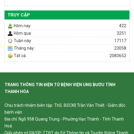
TRUY CẬP
Hôm nay:
422
Hôm qua:
3251
Tuần này:
17117
Tháng này:
23058
Tất cả:
2083652
TRANG THÔNG TIN ĐIỆN TỬ BỆNH VIỆN UNG BƯỚU TỈNH
THANH HÓA
Chịu trách nhiệm biên tập: ThS. BSCKII Trần Văn Thiết - Giám đốc
bệnh viện
Địa chỉ: Ngõ 958 Quang Trung - Phường Hạc Thành - Tỉnh Thanh
Hoá
Giấy phép số 04/GP-TTĐT do Sở Thông tin và Truyền thông Thanh