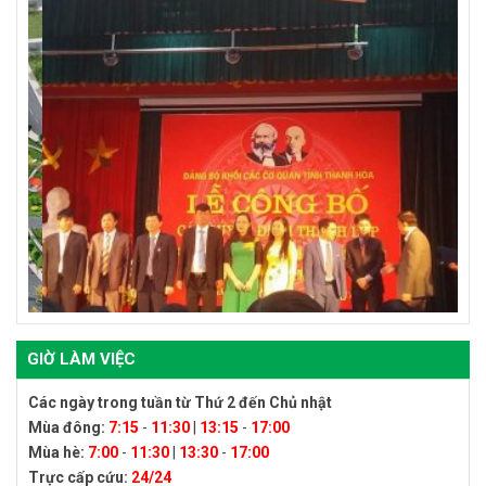
GIỜ LÀM VIỆC
Các ngày trong tuần từ Thứ 2 đến Chủ nhật
Mùa đông:
7:15
-
11:30
|
13:15
-
17:00
Mùa hè:
7:00
-
11:30
|
13:30
-
17:00
Trực cấp cứu:
24/24