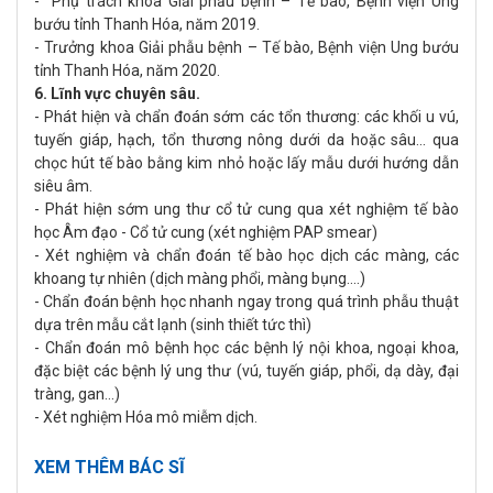
- Phụ trách khoa Giải phẫu bệnh – Tế bào, Bệnh viện Ung
bướu tỉnh Thanh Hóa, năm 2019.
- Trưởng khoa Giải phẫu bệnh – Tế bào, Bệnh viện Ung bướu
tỉnh Thanh Hóa, năm 2020.
6. Lĩnh vực chuyên sâu.
- Phát hiện và chẩn đoán sớm các tổn thương: các khối u vú,
tuyến giáp, hạch, tổn thương nông dưới da hoặc sâu... qua
chọc hút tế bào bằng kim nhỏ hoặc lấy mẫu dưới hướng dẫn
siêu âm.
- Phát hiện sớm ung thư cổ tử cung qua xét nghiệm tế bào
học Âm đạo
-
C
ổ tử cung (xét nghiệm PAP smear)
- Xét nghiệm và chẩn đoán tế bào học dịch các màng, các
khoang tự nhiên (dịch màng phổi, màng bụng....)
- Chẩn đoán bệnh học nhanh ngay trong quá trình phẫu thuật
dựa trên mẫu cắt lạnh (sinh thiết tức thì)
- Chẩn đoán mô bệnh học các bệnh lý nội khoa, ngoại khoa,
đặc biệt các bệnh lý ung thư (vú, tuyến giáp, phổi, dạ dày, đại
tràng, gan...)
- Xét nghiệm Hóa mô miễm dịch.
XEM THÊM BÁC SĨ