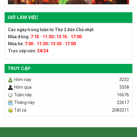
GIỜ LÀM VIỆC
Các ngày trong tuần từ Thứ 2 đến Chủ nhật
Mùa đông:
7:15
-
11:30
|
13:15
-
17:00
Mùa hè:
7:00
-
11:30
|
13:30
-
17:00
Trực cấp cứu:
24/24
TRUY CẬP
Hôm nay:
3232
Hôm qua:
3358
Tuần này:
16676
Tháng này:
22617
Tất cả:
2083211