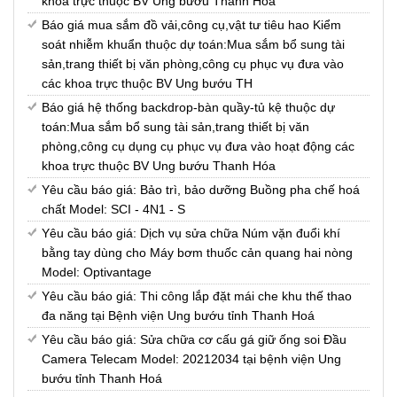
khoa trực thuộc BV Ung bướu Thanh Hóa
Báo giá mua sắm đồ vải,công cụ,vật tư tiêu hao Kiểm
soát nhiễm khuẩn thuộc dự toán:Mua sắm bổ sung tài
sản,trang thiết bị văn phòng,công cụ phục vụ đưa vào
các khoa trực thuộc BV Ung bướu TH
Báo giá hệ thống backdrop-bàn quầy-tủ kệ thuộc dự
toán:Mua sắm bổ sung tài sản,trang thiết bị văn
phòng,công cụ dụng cụ phục vụ đưa vào hoạt động các
khoa trực thuộc BV Ung bướu Thanh Hóa
Yêu cầu báo giá: Bảo trì, bảo dưỡng Buồng pha chế hoá
chất Model: SCI - 4N1 - S
Yêu cầu báo giá: Dịch vụ sửa chữa Núm vặn đuổi khí
bằng tay dùng cho Máy bơm thuốc cản quang hai nòng
Model: Optivantage
Yêu cầu báo giá: Thi công lắp đặt mái che khu thế thao
đa năng tại Bệnh viện Ung bướu tỉnh Thanh Hoá
Yêu cầu báo giá: Sửa chữa cơ cấu gá giữ ống soi Đầu
Camera Telecam Model: 20212034 tại bệnh viện Ung
bướu tỉnh Thanh Hoá