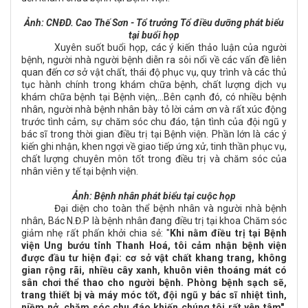
Ảnh: CNĐD. Cao Thế Sơn - Tổ trưởng Tổ điều dưỡng phát biểu
tại buổi họp
Xuyên suốt buổi họp, các ý kiến thảo luận của người
bệnh, người nhà người bệnh diễn ra sôi nổi về các vấn đề liên
quan đến cơ sở vật chất, thái độ phục vụ, quy trình và các thủ
tục hành chính trong khám chữa bệnh, chất lượng dịch vụ
khám chữa bệnh tại Bệnh viện,...Bên cạnh đó, có nhiều bệnh
nhân, người nhà bệnh nhân bày tỏ lời cảm ơn và rất xúc động
trước tình cảm, sự chăm sóc chu đáo, tận tình của đội ngũ y
bác sĩ trong thời gian điều trị tại Bệnh viện. Phần lớn là các ý
kiến ghi nhận, khen ngợi về giao tiếp ứng xử, tinh thần phục vụ,
chất lượng chuyên môn tốt trong điều trị và chăm sóc của
nhân viên y tế tại bệnh viện.
Ảnh:
Bệnh nhân phát biểu tại cuộc họ
p
Đại diện cho toàn thể bệnh nhân và người nhà bệnh
nhân, Bác N.Đ.P là bệnh nhân đang điều trị tại khoa Chăm sóc
giảm nhẹ rất phấn khởi chia sẻ: "
Khi nằm điều trị tại Bệnh
viện Ung bướu tỉnh Thanh Hoá, tôi cảm nhận bệnh viện
được đầu tư hiện đại: cơ sở vật chất khang trang, không
gian rộng rãi, nhiều cây xanh, khuôn viên thoáng mát có
sân chơi thể thao cho người bệnh. Phòng bệnh sạch sẽ,
trang thiết bị và máy móc tốt, đội ngũ y bác sĩ nhiệt tình,
niềm nở, chăm sóc chu đáo khiến chúng tôi rất yên tâm".