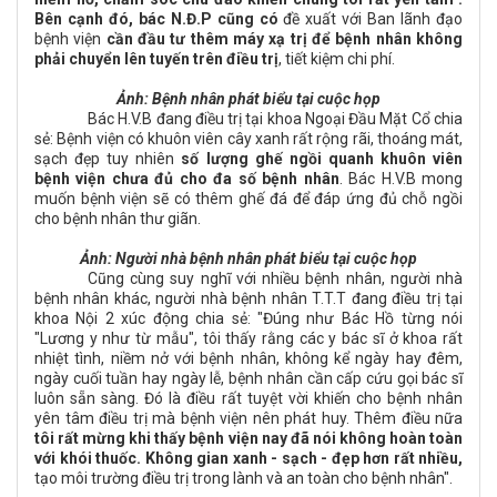
Bên cạnh đó, bác N.Đ.P cũng có
đề xuất với Ban lãnh đạo
bệnh viện
cần đầu tư thêm máy xạ trị để bệnh nhân không
phải chuyển lên tuyến trên điều trị
, tiết kiệm chi phí.
Ảnh:
Bệnh nhân phát biểu tại cuộc họp
Bác H.V.B đang điều trị tại khoa Ngoại Đầu Mặt Cổ chia
sẻ: Bệnh viện có khuôn viên cây xanh rất rộng rãi, thoáng mát,
sạch đẹp tuy nhiên
số lượng ghế ngồi quanh khuôn viên
bệnh viện chưa đủ cho đa số bệnh nhân
. Bác H.V.B mong
muốn bệnh viện sẽ có thêm ghế đá để đáp ứng đủ chỗ ngồi
cho bệnh nhân thư giãn.
Ảnh: Người nhà b
ệnh nhân phát biểu tại cuộc họp
Cũng cùng suy nghĩ với nhiều bệnh nhân, người nhà
bệnh nhân khác, người nhà bệnh nhân T.T.T đang điều trị tại
khoa Nội 2 xúc động chia sẻ: "Đúng như Bác Hồ từng nói
"Lương y như từ mẫu", tôi thấy rằng các y bác sĩ ở khoa rất
nhiệt tình, niềm nở với bệnh nhân, không kể ngày hay đêm,
ngày cuối tuần hay ngày lễ, bệnh nhân cần cấp cứu gọi bác sĩ
luôn sẵn sàng. Đó là điều rất tuyệt vời khiến cho bệnh nhân
yên tâm điều trị mà bệnh viện nên phát huy. Thêm điều nữa
tôi rất mừng khi thấy bệnh viện nay đã nói không hoàn toàn
với khói thuốc. Không gian xanh - sạch - đẹp hơn rất nhiều
,
tạo môi trường điều trị trong lành và an toàn cho bệnh nhân".