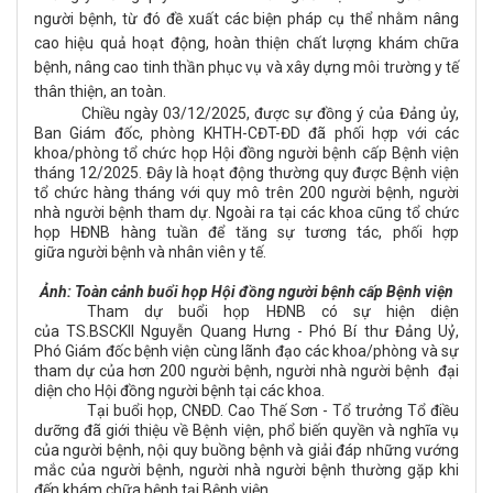
người bệnh, từ đó đề xuất các biện pháp cụ thể nhằm nâng
cao hiệu quả hoạt động, hoàn thiện chất lượng khám chữa
bệnh, nâng cao tinh thần phục vụ và xây dựng môi trường y tế
thân thiện, an toàn.
Chiều ngày 03/12/2025, được sự đồng ý của Đảng ủy,
Ban Giám đốc, phòng KHTH-CĐT-ĐD đã phối hợp với các
khoa/phòng tổ chức họp Hội đồng người bệnh cấp Bệnh viện
tháng 12/2025. Đây là hoạt động thường quy được Bệnh viện
tổ chức hàng tháng với quy mô trên 200 người bệnh, người
nhà người bệnh tham dự. Ngoài ra tại các khoa cũng tổ chức
họp HĐNB hàng tuần để tăng sự tương tác, phối hợp
giữa người bệnh và nhân viên y tế.
Ảnh: Toàn cảnh buổi họp Hội đồng người bệnh cấp Bệnh viện
Tham dự buổi họp HĐNB có sự hiện diện
của TS.BSCKII Nguyễn Quang Hưng - Phó Bí thư Đảng Uỷ,
Phó Giám đốc bệnh viện cùng lãnh đạo các khoa/phòng và sự
tham dự của hơn 200 người bệnh, người nhà người bệnh đại
diện cho Hội đồng người bệnh tại các khoa.
Tại buổi họp, CNĐD. Cao Thế Sơn - Tổ trưởng Tổ điều
dưỡng đã giới thiệu về Bệnh viện, phổ biến quyền và nghĩa vụ
của người bệnh, nội quy buồng bệnh và giải đáp những vướng
mắc của người bệnh, người nhà người bệnh thường gặp khi
đến khám chữa bệnh tại Bệnh viện.