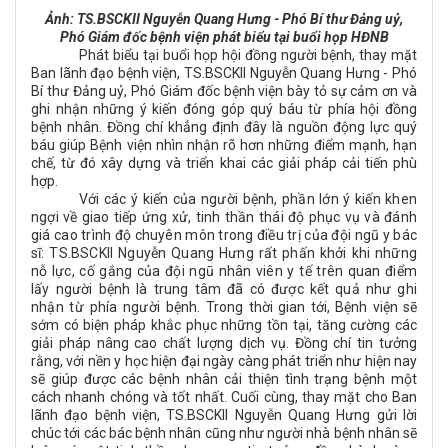
Ảnh: TS.BSCKII Nguyễn Quang Hưng - Phó Bí thư Đảng uỷ,
Phó Giám đốc bệnh viện phát biểu tại buổi họp HĐNB
Phát biểu tại buổi họp hội đồng người bệnh, thay mặt
Ban lãnh đạo bệnh viện, TS.BSCKII Nguyễn Quang Hưng - Phó
Bí thư Đảng uỷ, Phó Giám đốc bệnh viện bày tỏ sự cảm ơn và
ghi nhận những ý kiến đóng góp quý báu từ phía hội đồng
bệnh nhân. Đồng chí khẳng định đây là nguồn động lực quý
báu giúp Bệnh viện nhìn nhận rõ hơn những điểm mạnh, hạn
chế, từ đó xây dựng và triển khai các giải pháp cải tiến phù
hợp.
Với các ý kiến của người bệnh, phần lớn ý kiến khen
ngợi về giao tiếp ứng xử, tinh thần thái độ phục vụ và đánh
giá cao trình độ chuyên môn trong điều trị của đội ngũ y bác
sĩ: TS.BSCKII Nguyễn Quang Hưng rất phấn khởi khi những
nỗ lực, cố gắng của đội ngũ nhân viên y tế trên quan điểm
lấy người bệnh là trung tâm đã có được kết quả như ghi
nhận từ phía người bệnh.
Trong thời gian tới, Bệnh viện sẽ
sớm có biện pháp khắc phục những tồn tại, tăng cường các
giải pháp nâng cao chất lượng dịch vụ. Đồng chí tin tưởng
rằng, với nền y học hiện đại ngày càng phát triển như hiện nay
sẽ giúp được các bệnh nhân cải thiện tình trạng bệnh một
cách nhanh chóng và tốt nhất. Cuối cùng, thay mặt cho Ban
lãnh đạo bệnh viện, TS.BSCKII Nguyễn Quang Hưng gửi lời
chúc tới các bác bệnh nhân cũng như người nhà bệnh nhân sẽ