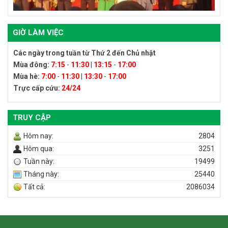
GIỜ LÀM VIỆC
Các ngày trong tuần từ Thứ 2 đến Chủ nhật
Mùa đông:
7:15
-
11:30
|
13:15
-
17:00
Mùa hè:
7:00
-
11:30
|
13:30
-
17:00
Trực cấp cứu:
24/24
TRUY CẬP
Hôm nay:
2804
Hôm qua:
3251
Tuần này:
19499
Tháng này:
25440
Tất cả:
2086034