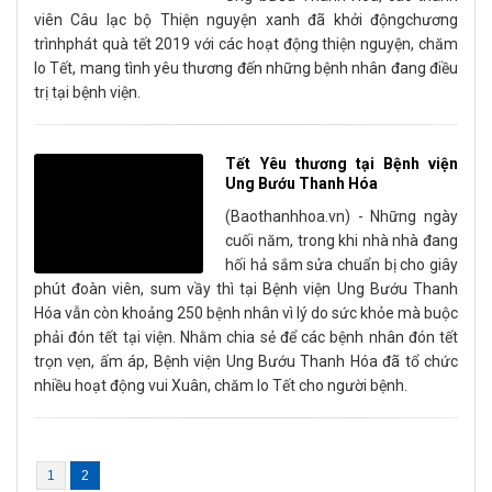
viên Câu lạc bộ Thiện nguyện xanh đã khởi độngchương
trìnhphát quà tết 2019 với các hoạt động thiện nguyện, chăm
lo Tết, mang tình yêu thương đến những bệnh nhân đang điều
trị tại bệnh viện.
Tết Yêu thương tại Bệnh viện
Ung Bướu Thanh Hóa
(Baothanhhoa.vn) - Những ngày
cuối năm, trong khi nhà nhà đang
hối hả sắm sửa chuẩn bị cho giây
phút đoàn viên, sum vầy thì tại Bệnh viện Ung Bướu Thanh
Hóa vẫn còn khoảng 250 bệnh nhân vì lý do sức khỏe mà buộc
phải đón tết tại viện. Nhằm chia sẻ để các bệnh nhân đón tết
trọn vẹn, ấm áp, Bệnh viện Ung Bướu Thanh Hóa đã tổ chức
nhiều hoạt động vui Xuân, chăm lo Tết cho người bệnh.
1
2