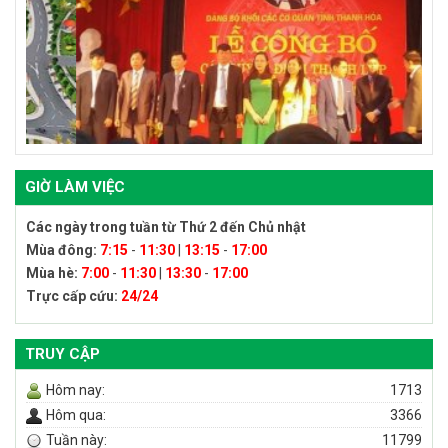
GIỜ LÀM VIỆC
Các ngày trong tuần từ Thứ 2 đến Chủ nhật
Mùa đông:
7:15
-
11:30
|
13:15
-
17:00
Mùa hè:
7:00
-
11:30
|
13:30
-
17:00
Trực cấp cứu:
24/24
TRUY CẬP
Hôm nay:
1713
Hôm qua:
3366
Tuần này:
11799