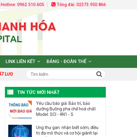
Hotline: 0962.510.605
Tổng đài: 02373.950.866
LINK LIÊN KẾT
ĐẢNG - ĐOÀN THỂ
T LƯỢNG TẠO DỰNG NIỀM TIN VÀ HY VỌNG!
TIN TỨC MỚI NHẤT
Yêu cầu báo giá: Bảo trì, bảo
dưỡng Buồng pha chế hoá chất
Model: SCI - 4N1 - S
Ung thư gan: nhận biết sớm, điều
trị đa mô thức và cơ hội giành lại