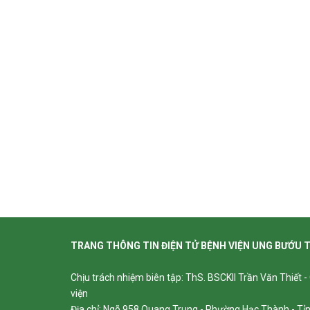
TRANG THÔNG TIN ĐIỆN TỬ BỆNH VIỆN UNG BƯỚU 
Chịu trách nhiệm biên tập: ThS. BSCKII Trần Văn Thiết 
viện
Địa chỉ: Ngõ 958 Quang Trung - Phường Hạc Thành - T