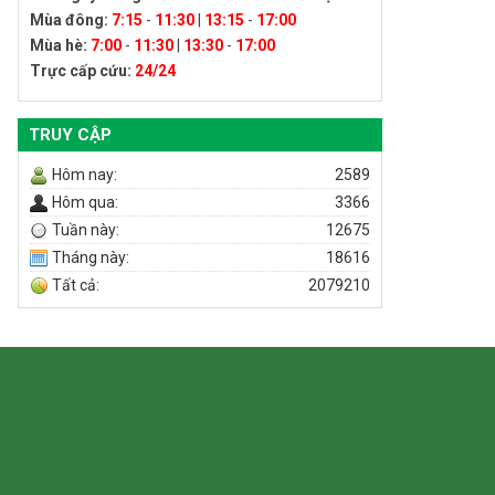
Mùa đông:
7:15
-
11:30
|
13:15
-
17:00
Mùa hè:
7:00
-
11:30
|
13:30
-
17:00
Trực cấp cứu:
24/24
TRUY CẬP
Hôm nay:
2589
Hôm qua:
3366
Tuần này:
12675
Tháng này:
18616
Tất cả:
2079210