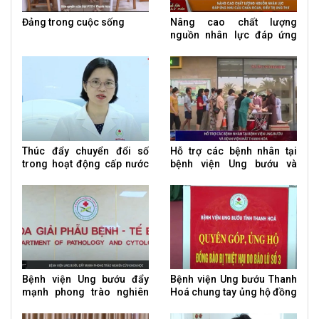
Đảng trong cuộc sống
Nâng cao chất lượng
nguồn nhân lực đáp ứng
nhu cầu chẩn đoán, điều trị
ung thư
Thúc đẩy chuyển đổi số
Hỗ trợ các bệnh nhân tại
trong hoạt động cấp nước
bệnh viện Ung bướu và
tập trung
bệnh viện Mắt
Bệnh viện Ung bướu đẩy
Bệnh viện Ung bướu Thanh
mạnh phong trào nghiên
Hoá chung tay ủng hộ đồng
cứu khoa học
bào vùng lũ