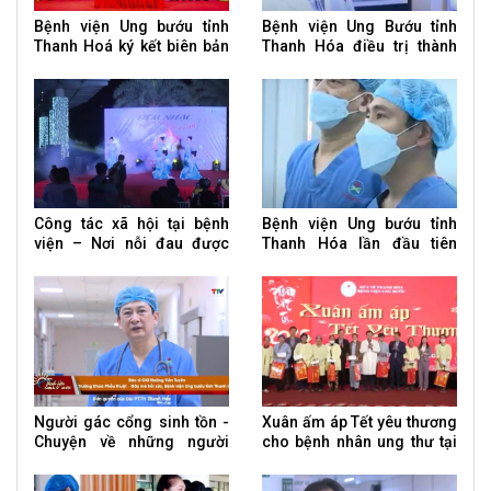
Bệnh viện Ung bướu tỉnh
Bệnh viện Ung Bướu tỉnh
Thanh Hoá ký kết biên bản
Thanh Hóa điều trị thành
ghi nhớ hợp tác quốc tế và
công ca bệnh Whitmore
hội thảo khoa học
Công tác xã hội tại bệnh
Bệnh viện Ung bướu tỉnh
viện – Nơi nỗi đau được
Thanh Hóa lần đầu tiên
chia sẻ
phẫu thuật nội soi u phổi
Người gác cổng sinh tồn -
Xuân ấm áp Tết yêu thương
Chuyện về những người
cho bệnh nhân ung thư tại
bác sĩ gây mê hồi sức
BV Ung bướu tỉnh Thanh
Hoá