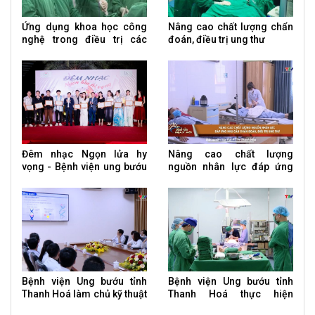
Ứng dụng khoa học công
Nâng cao chất lượng chẩn
nghệ trong điều trị các
đoán, điều trị ung thư
bệnh ung thư
Đêm nhạc Ngọn lửa hy
Nâng cao chất lượng
vọng - Bệnh viện ung bướu
nguồn nhân lực đáp ứng
tỉnh Thanh Hoá
nhu cầu chẩn đoán, điều trị
ung thư
Bệnh viện Ung bướu tỉnh
Bệnh viện Ung bướu tỉnh
Thanh Hoá làm chủ kỹ thuật
Thanh Hoá thực hiện
xét nghiệm sinh học phân
thường quy phẫu thuật nội