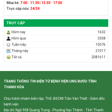
Mùa hè:
7:00
-
11:30
|
13:30
-
17:00
Trực cấp cứu:
24/24
TRUY CẬP
Hôm nay:
1632
Hôm qua:
3358
Tuần này:
15076
Tháng này:
21017
Tất cả:
2081611
TRANG THÔNG TIN ĐIỆN TỬ BỆNH VIỆN UNG BƯỚU TỈNH
THANH HÓA
Chịu trách nhiệm biên tập: ThS. BSCKII Trần Văn Thiết - Giám đốc
bệnh viện
Địa chỉ: Ngõ 958 Quang Trung - Phường Hạc Thành - Tỉnh Thanh