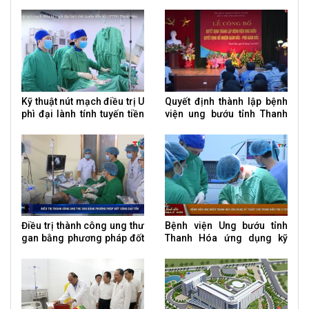
hạt nhân
viện Ung bướu tỉnh Thanh
Hoá
Kỹ thuật nút mạch điều trị U
Quyết định thành lập bệnh
phì đại lành tính tuyến tiền
viện ung bướu tỉnh Thanh
liệt
Hóa
Điều trị thành công ung thư
Bệnh viện Ung bướu tỉnh
gan bằng phương pháp đốt
Thanh Hóa ứng dụng kỹ
sóng cao tần
thuật cao trong điều trị U
tuyến giáp