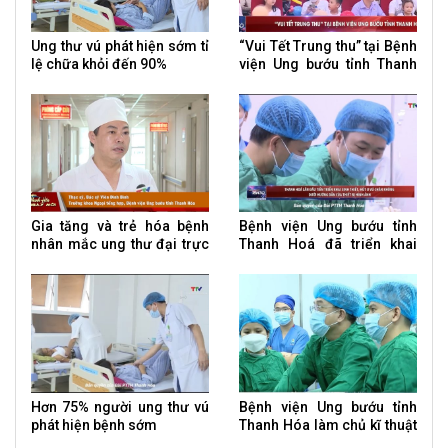
Ung thư vú phát hiện sớm tỉ
“Vui Tết Trung thu” tại Bệnh
lệ chữa khỏi đến 90%
viện Ung bướu tỉnh Thanh
Hoá
Gia tăng và trẻ hóa bệnh
Bệnh viện Ung bướu tỉnh
nhân mắc ung thư đại trực
Thanh Hoá đã triển khai
tràng
thành công kỹ thuật sinh
thiết, hút u vú chân không
dưới hướng dẫn của thiết bị
hình ảnh
Hơn 75% người ung thư vú
Bệnh viện Ung bướu tỉnh
phát hiện bệnh sớm
Thanh Hóa làm chủ kĩ thuật
cắt gan trên bệnh nhân ung