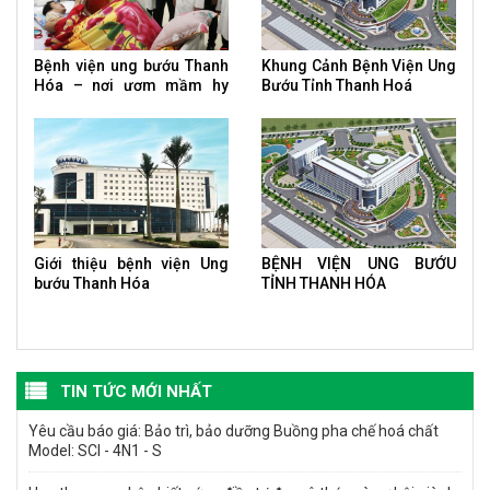
Bệnh viện ung bướu Thanh
Khung Cảnh Bệnh Viện Ung
Hóa – nơi ươm mầm hy
Bướu Tỉnh Thanh Hoá
vọng của bệnh nhân ung
thư
Giới thiệu bệnh viện Ung
BỆNH VIỆN UNG BƯỚU
bướu Thanh Hóa
TỈNH THANH HÓA
TIN TỨC MỚI NHẤT
Yêu cầu báo giá: Bảo trì, bảo dưỡng Buồng pha chế hoá chất
Model: SCI - 4N1 - S