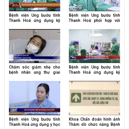
Bệnh viện Ung bướu tỉnh
Bệnh viện Ung bướu tỉnh
Thanh Hoá ứng dụng kỹ
Thanh Hoá phối hợp với
thuật cao trong điều trị u
tuyến bệnh viện TW nâng
tuyến giáp
cao kỹ thuật trong điều trị
Chăm sóc giảm nhẹ cho
Bệnh viện Ung bướu tỉnh
bệnh nhân ung thư giai
Thanh Hoá ứng dụng kỹ
đoạn cuối
thuật cao trong phẫu thuật
ung thư Bệnh viện U
Bệnh viện Ung bướu tỉnh
Khoa Chẩn đoán hình ảnh
Thanh Hoá ứng dụng y học
Thăm dò chức năng Bệnh