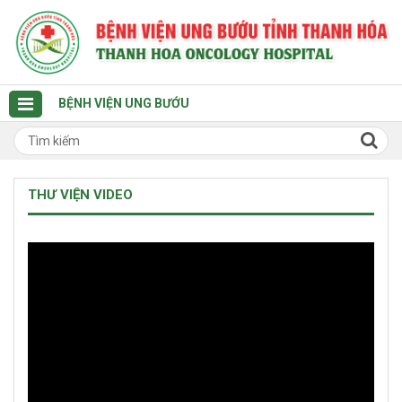
BỆNH VIỆN UNG BƯỚU
THƯ VIỆN VIDEO