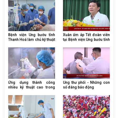
tử về đột biến gen
soi cắt dạ dày
Bệnh viện Ung bướu tỉnh
Xuân ấm áp Tết đoàn viên
Thanh Hoá làm chủ kỹ thuật
tại Bệnh viện Ung bướu tỉnh
cắt bàng quang điều trị ung
Thanh Hoá
thư
Ứng dụng thành công
Ung thư phổi - Những con
nhiều kỹ thuật cao trong
số đáng báo động
điều trị ung thư