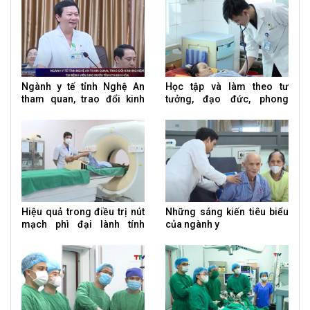
Ngành y tế tỉnh Nghệ An
Học tập và làm theo tư
tham quan, trao đổi kinh
tưởng, đạo đức, phong
nghiệm tại Bệnh viện Ung
cách Hồ Chí Minh
bướu tỉnh Thanh Hóa
Hiệu quả trong điều trị nút
Những sáng kiến tiêu biểu
mạch phì đại lành tính
của ngành y
tuyến tiền liệt