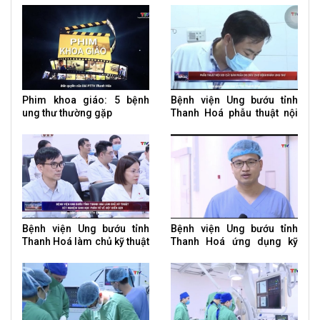
thư
Phim khoa giáo: 5 bệnh
Bệnh viện Ung bướu tỉnh
ung thư thường gặp
Thanh Hoá phẫu thuật nội
soi cắt bán phần dạ dày
cho bệnh nhân ung thư
Bệnh viện Ung bướu tỉnh
Bệnh viện Ung bướu tỉnh
Thanh Hoá làm chủ kỹ thuật
Thanh Hoá ứng dụng kỹ
xét nghiệm sinh học phân
thuật cao điều trị u tuyến
tử về đột biến gen
giáp