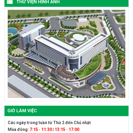
THƯ VIỆN HÌNH ẢNH
GIỜ LÀM VIỆC
Các ngày trong tuần từ Thứ 2 đến Chủ nhật
Mùa đông:
7:15
-
11:30
|
13:15
-
17:00