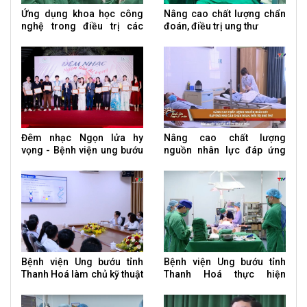
Ứng dụng khoa học công
Nâng cao chất lượng chẩn
nghệ trong điều trị các
đoán, điều trị ung thư
bệnh ung thư
Đêm nhạc Ngọn lửa hy
Nâng cao chất lượng
vọng - Bệnh viện ung bướu
nguồn nhân lực đáp ứng
tỉnh Thanh Hoá
nhu cầu chẩn đoán, điều trị
ung thư
Bệnh viện Ung bướu tỉnh
Bệnh viện Ung bướu tỉnh
Thanh Hoá làm chủ kỹ thuật
Thanh Hoá thực hiện
xét nghiệm sinh học phân
thường quy phẫu thuật nội
tử về đột biến gen
soi cắt dạ dày