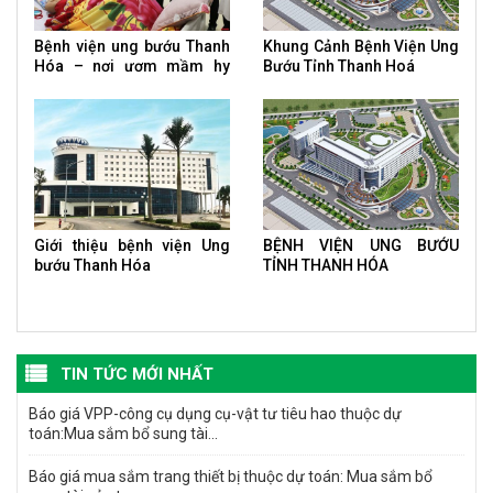
Bệnh viện ung bướu Thanh
Khung Cảnh Bệnh Viện Ung
Hóa – nơi ươm mầm hy
Bướu Tỉnh Thanh Hoá
vọng của bệnh nhân ung
thư
Giới thiệu bệnh viện Ung
BỆNH VIỆN UNG BƯỚU
bướu Thanh Hóa
TỈNH THANH HÓA
TIN TỨC MỚI NHẤT
Báo giá VPP-công cụ dụng cụ-vật tư tiêu hao thuộc dự
toán:Mua sắm bổ sung tài...
Báo giá mua sắm trang thiết bị thuộc dự toán: Mua sắm bổ