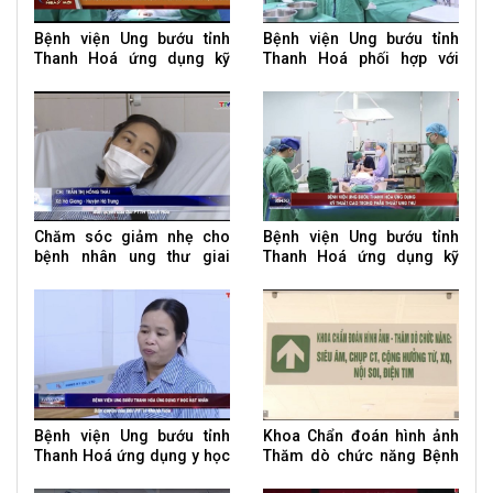
Bệnh viện Ung bướu tỉnh
Bệnh viện Ung bướu tỉnh
Thanh Hoá ứng dụng kỹ
Thanh Hoá phối hợp với
thuật cao trong điều trị u
tuyến bệnh viện TW nâng
tuyến giáp
cao kỹ thuật trong điều trị
Chăm sóc giảm nhẹ cho
Bệnh viện Ung bướu tỉnh
bệnh nhân ung thư giai
Thanh Hoá ứng dụng kỹ
đoạn cuối
thuật cao trong phẫu thuật
ung thư Bệnh viện U
Bệnh viện Ung bướu tỉnh
Khoa Chẩn đoán hình ảnh
Thanh Hoá ứng dụng y học
Thăm dò chức năng Bệnh
hạt nhân
viện Ung bướu tỉnh Thanh