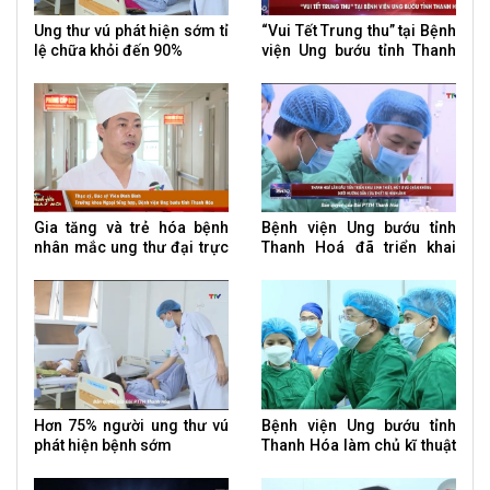
Ung thư vú phát hiện sớm tỉ
“Vui Tết Trung thu” tại Bệnh
lệ chữa khỏi đến 90%
viện Ung bướu tỉnh Thanh
Hoá
Gia tăng và trẻ hóa bệnh
Bệnh viện Ung bướu tỉnh
nhân mắc ung thư đại trực
Thanh Hoá đã triển khai
tràng
thành công kỹ thuật sinh
thiết, hút u vú chân không
dưới hướng dẫn của thiết bị
hình ảnh
Hơn 75% người ung thư vú
Bệnh viện Ung bướu tỉnh
phát hiện bệnh sớm
Thanh Hóa làm chủ kĩ thuật
cắt gan trên bệnh nhân ung
thư