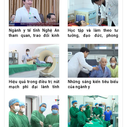
Ngành y tế tỉnh Nghệ An
Học tập và làm theo tư
tham quan, trao đổi kinh
tưởng, đạo đức, phong
nghiệm tại Bệnh viện Ung
cách Hồ Chí Minh
bướu tỉnh Thanh Hóa
Hiệu quả trong điều trị nút
Những sáng kiến tiêu biểu
mạch phì đại lành tính
của ngành y
tuyến tiền liệt