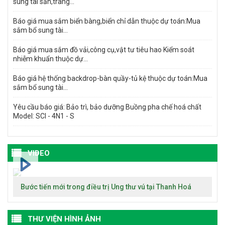
sung tài sản,trang...
Báo giá mua sắm biển bàng,biển chỉ dẫn thuộc dự toán:Mua
sắm bổ sung tài...
Báo giá mua sắm đồ vải,công cụ,vật tư tiêu hao Kiểm soát
nhiễm khuẩn thuộc dự...
Báo giá hệ thống backdrop-bàn quầy-tủ kệ thuộc dự toán:Mua
sắm bổ sung tài...
Yêu cầu báo giá: Bảo trì, bảo dưỡng Buồng pha chế hoá chất
Model: SCI - 4N1 - S
VIDEO
Bước tiến mới trong điều trị Ung thư vú tại Thanh Hoá
THƯ VIỆN HÌNH ẢNH