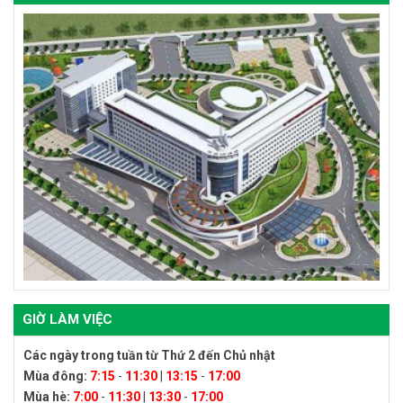
GIỜ LÀM VIỆC
Các ngày trong tuần từ Thứ 2 đến Chủ nhật
Mùa đông:
7:15
-
11:30
|
13:15
-
17:00
Mùa hè:
7:00
-
11:30
|
13:30
-
17:00