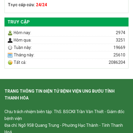
Trực cấp cứu:
24/24
TRUY CẬP
Hôm nay:
2974
Hôm qua:
3251
Tuần này:
19669
Tháng này:
25610
Tất cả:
2086204
TRANG THÔNG TIN ĐIỆN TỬ BỆNH VIỆN UNG BƯỚU TỈNH
THANH HÓA
Chịu trách nhiệm biên tập: ThS. BSCKII Trần Văn Thiết - Giám đốc
bệnh viện
Địa chỉ: Ngõ 958 Quang Trung - Phường Hạc Thành - Tỉnh Thanh
Hoá