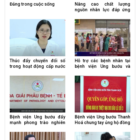
Đảng trong cuộc sống
Nâng cao chất lượng
nguồn nhân lực đáp ứng
nhu cầu chẩn đoán, điều trị
ung thư
Thúc đẩy chuyển đổi số
Hỗ trợ các bệnh nhân tại
trong hoạt động cấp nước
bệnh viện Ung bướu và
tập trung
bệnh viện Mắt
Bệnh viện Ung bướu đẩy
Bệnh viện Ung bướu Thanh
mạnh phong trào nghiên
Hoá chung tay ủng hộ đồng
cứu khoa học
bào vùng lũ