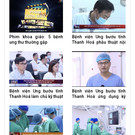
Phim khoa giáo: 5 bệnh
Bệnh viện Ung bướu tỉnh
ung thư thường gặp
Thanh Hoá phẫu thuật nội
soi cắt bán phần dạ dày
cho bệnh nhân ung thư
Bệnh viện Ung bướu tỉnh
Bệnh viện Ung bướu tỉnh
Thanh Hoá làm chủ kỹ thuật
Thanh Hoá ứng dụng kỹ
xét nghiệm sinh học phân
thuật cao điều trị u tuyến
tử về đột biến gen
giáp