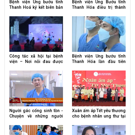
Bệnh viện Ung bướu tỉnh
Bệnh viện Ung Bướu tỉnh
Thanh Hoá ký kết biên bản
Thanh Hóa điều trị thành
ghi nhớ hợp tác quốc tế và
công ca bệnh Whitmore
hội thảo khoa học
Công tác xã hội tại bệnh
Bệnh viện Ung bướu tỉnh
viện – Nơi nỗi đau được
Thanh Hóa lần đầu tiên
chia sẻ
phẫu thuật nội soi u phổi
Người gác cổng sinh tồn -
Xuân ấm áp Tết yêu thương
Chuyện về những người
cho bệnh nhân ung thư tại
bác sĩ gây mê hồi sức
BV Ung bướu tỉnh Thanh
Hoá