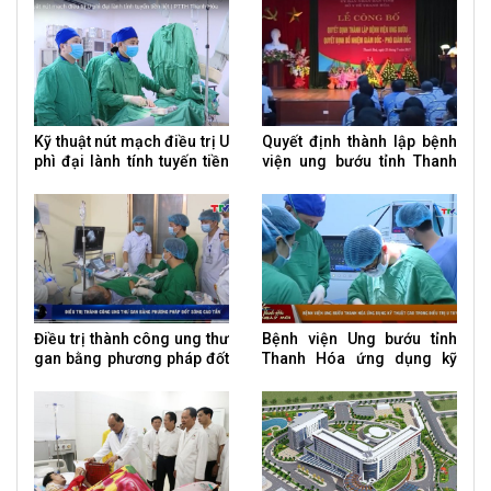
Hoá
Kỹ thuật nút mạch điều trị U
Quyết định thành lập bệnh
phì đại lành tính tuyến tiền
viện ung bướu tỉnh Thanh
liệt
Hóa
Điều trị thành công ung thư
Bệnh viện Ung bướu tỉnh
gan bằng phương pháp đốt
Thanh Hóa ứng dụng kỹ
sóng cao tần
thuật cao trong điều trị U
tuyến giáp