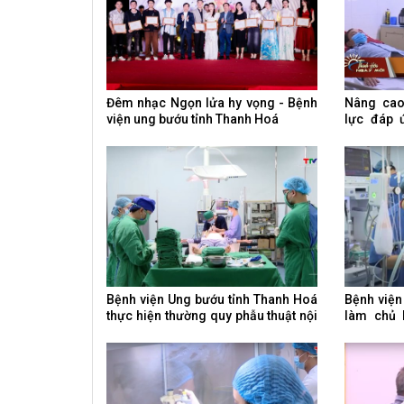
Đêm nhạc Ngọn lửa hy vọng - Bệnh
Nâng cao
viện ung bướu tỉnh Thanh Hoá
lực đáp 
điều trị u
Bệnh viện Ung bướu tỉnh Thanh Hoá
Bệnh viện
thực hiện thường quy phẫu thuật nội
làm chủ 
soi cắt dạ dày
điều trị u