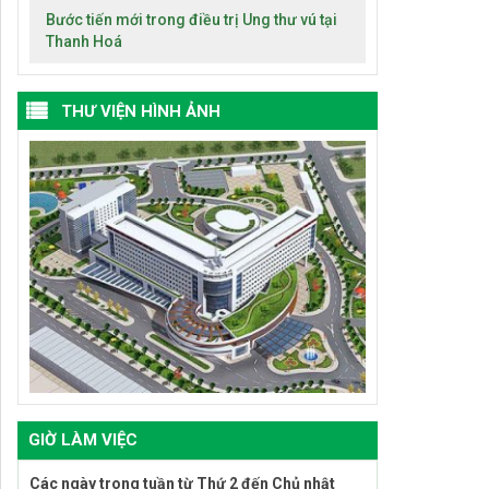
Bước tiến mới trong điều trị Ung thư vú tại
Thanh Hoá
THƯ VIỆN HÌNH ẢNH
GIỜ LÀM VIỆC
Các ngày trong tuần từ Thứ 2 đến Chủ nhật