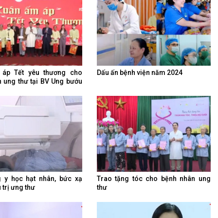
áp Tết yêu thương cho
Dấu ấn bệnh viện năm 2024
 ung thư tại BV Ung bướu
h Hoá
 y học hạt nhân, bức xạ
Trao tặng tóc cho bệnh nhân ung
 trị ưng thư
thư