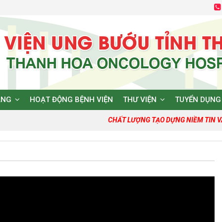
ĂNG
HOẠT ĐỘNG BỆNH VIỆN
THƯ VIỆN
TUYỂN DỤNG
CHẤT LƯỢNG TẠO DỰNG NIỀM TIN VÀ H