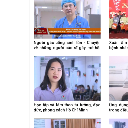
Người gác cổng sinh tồn - Chuyện
Xuân ấm 
về những người bác sĩ gây mê hồi
bệnh nhân
sức
tỉnh Than
Học tập và làm theo tư tưởng, đạo
Ứng dụng
đức, phong cách Hồ Chí Minh
trong điều