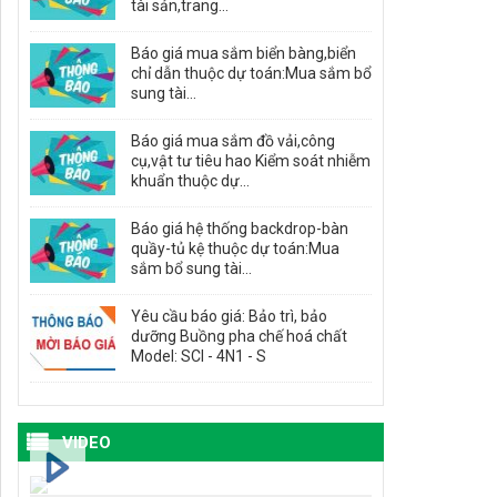
tài sản,trang...
Báo giá mua sắm biển bàng,biển
chỉ dẫn thuộc dự toán:Mua sắm bổ
sung tài...
Báo giá mua sắm đồ vải,công
cụ,vật tư tiêu hao Kiểm soát nhiễm
khuẩn thuộc dự...
Báo giá hệ thống backdrop-bàn
quầy-tủ kệ thuộc dự toán:Mua
sắm bổ sung tài...
Yêu cầu báo giá: Bảo trì, bảo
dưỡng Buồng pha chế hoá chất
Model: SCI - 4N1 - S
VIDEO