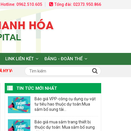
Hotline: 0962.510.605
Tổng đài: 02373.950.866
LINK LIÊN KẾT
ĐẢNG - ĐOÀN THỂ
Y VỌNG!
TIN TỨC MỚI NHẤT
Báo giá VPP-công cụ dụng cụ-vật
tư tiêu hao thuộc dự toán:Mua
sắm bổ sung tài...
Báo giá mua sắm trang thiết bị
thuộc dự toán: Mua sắm bổ sung