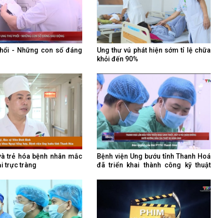
phổi - Những con số đáng
Ung thư vú phát hiện sớm tỉ lệ chữa
khỏi đến 90%
và trẻ hóa bệnh nhân mắc
Bệnh viện Ung bướu tỉnh Thanh Hoá
i trực tràng
đã triển khai thành công kỹ thuật
sinh thiết, hút u vú chân không dưới
hướng dẫn của thiết bị hình ảnh