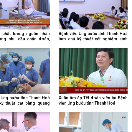
 chất lượng nguồn nhân
Bệnh viện Ung bướu tỉnh Thanh Hoá
ứng nhu cầu chẩn đoán,
làm chủ kỹ thuật xét nghiệm sinh
ng thư
học phân tử về đột biến gen
 Ung bướu tỉnh Thanh Hoá
Xuân ấm áp Tết đoàn viên tại Bệnh
kỹ thuật cắt bàng quang
viện Ung bướu tỉnh Thanh Hoá
ng thư