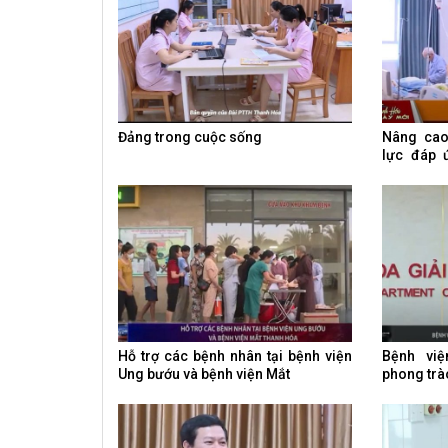
Đảng trong cuộc sống
Nâng cao
lực đáp 
điều trị u
Hỗ trợ các bệnh nhân tại bệnh viện
Bệnh vi
Ung bướu và bệnh viện Mắt
phong trà