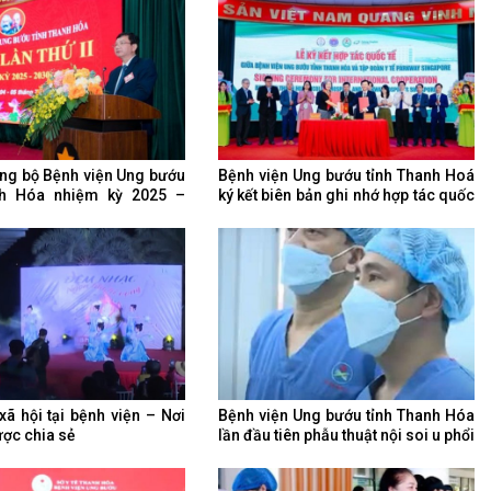
ảng bộ Bệnh viện Ung bướu
Bệnh viện Ung bướu tỉnh Thanh Hoá
nh Hóa nhiệm kỳ 2025 –
ký kết biên bản ghi nhớ hợp tác quốc
tế và hội thảo khoa học
xã hội tại bệnh viện – Nơi
Bệnh viện Ung bướu tỉnh Thanh Hóa
ược chia sẻ
lần đầu tiên phẫu thuật nội soi u phổi