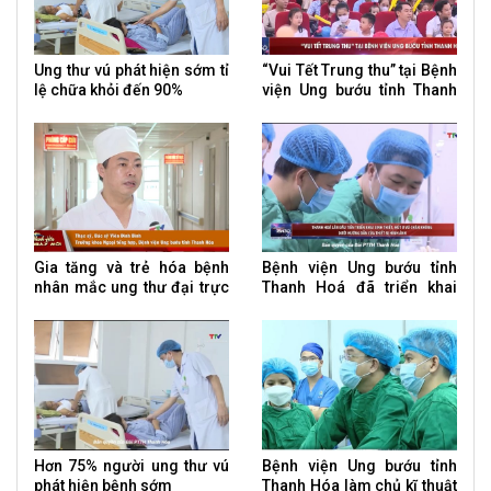
Ung thư vú phát hiện sớm tỉ
“Vui Tết Trung thu” tại Bệnh
lệ chữa khỏi đến 90%
viện Ung bướu tỉnh Thanh
Hoá
Gia tăng và trẻ hóa bệnh
Bệnh viện Ung bướu tỉnh
nhân mắc ung thư đại trực
Thanh Hoá đã triển khai
tràng
thành công kỹ thuật sinh
thiết, hút u vú chân không
dưới hướng dẫn của thiết bị
hình ảnh
Hơn 75% người ung thư vú
Bệnh viện Ung bướu tỉnh
phát hiện bệnh sớm
Thanh Hóa làm chủ kĩ thuật