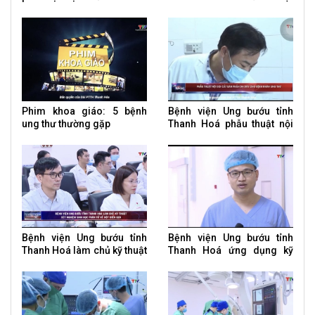
cắt gan trên bệnh nhân ung
thư
Phim khoa giáo: 5 bệnh
Bệnh viện Ung bướu tỉnh
ung thư thường gặp
Thanh Hoá phẫu thuật nội
soi cắt bán phần dạ dày
cho bệnh nhân ung thư
Bệnh viện Ung bướu tỉnh
Bệnh viện Ung bướu tỉnh
Thanh Hoá làm chủ kỹ thuật
Thanh Hoá ứng dụng kỹ
xét nghiệm sinh học phân
thuật cao điều trị u tuyến
tử về đột biến gen
giáp