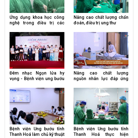
Ứng dụng khoa học công
Nâng cao chất lượng chẩn
nghệ trong điều trị các
đoán, điều trị ung thư
bệnh ung thư
Đêm nhạc Ngọn lửa hy
Nâng cao chất lượng
vọng - Bệnh viện ung bướu
nguồn nhân lực đáp ứng
tỉnh Thanh Hoá
nhu cầu chẩn đoán, điều trị
ung thư
Bệnh viện Ung bướu tỉnh
Bệnh viện Ung bướu tỉnh
Thanh Hoá làm chủ kỹ thuật
Thanh Hoá thực hiện