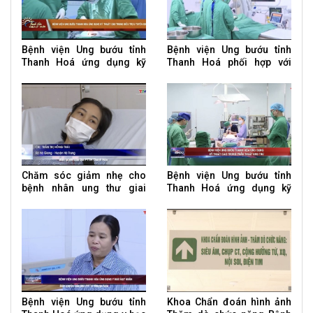
Bệnh viện Ung bướu tỉnh
Bệnh viện Ung bướu tỉnh
Thanh Hoá ứng dụng kỹ
Thanh Hoá phối hợp với
thuật cao trong điều trị u
tuyến bệnh viện TW nâng
tuyến giáp
cao kỹ thuật trong điều trị
Chăm sóc giảm nhẹ cho
Bệnh viện Ung bướu tỉnh
bệnh nhân ung thư giai
Thanh Hoá ứng dụng kỹ
đoạn cuối
thuật cao trong phẫu thuật
ung thư Bệnh viện U
Bệnh viện Ung bướu tỉnh
Khoa Chẩn đoán hình ảnh