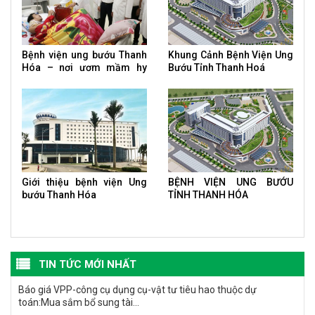
Bệnh viện ung bướu Thanh
Khung Cảnh Bệnh Viện Ung
Hóa – nơi ươm mầm hy
Bướu Tỉnh Thanh Hoá
vọng của bệnh nhân ung
thư
Giới thiệu bệnh viện Ung
BỆNH VIỆN UNG BƯỚU
bướu Thanh Hóa
TỈNH THANH HÓA
TIN TỨC MỚI NHẤT
Báo giá VPP-công cụ dụng cụ-vật tư tiêu hao thuộc dự
toán:Mua sắm bổ sung tài...