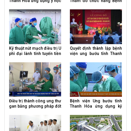
Thanh Hoá ứng dụng y học
Thăm dò chức năng Bệnh
hạt nhân
viện Ung bướu tỉnh Thanh
Hoá
Kỹ thuật nút mạch điều trị U
Quyết định thành lập bệnh
phì đại lành tính tuyến tiền
viện ung bướu tỉnh Thanh
liệt
Hóa
Điều trị thành công ung thư
Bệnh viện Ung bướu tỉnh
gan bằng phương pháp đốt
Thanh Hóa ứng dụng kỹ
sóng cao tần
thuật cao trong điều trị U
tuyến giáp