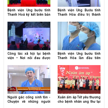
Bệnh viện Ung bướu tỉnh
Bệnh viện Ung Bướu tỉnh
Thanh Hoá ký kết biên bản
Thanh Hóa điều trị thành
ghi nhớ hợp tác quốc tế và
công ca bệnh Whitmore
hội thảo khoa học
Công tác xã hội tại bệnh
Bệnh viện Ung bướu tỉnh
viện – Nơi nỗi đau được
Thanh Hóa lần đầu tiên
chia sẻ
phẫu thuật nội soi u phổi
Người gác cổng sinh tồn -
Xuân ấm áp Tết yêu thương
Chuyện về những người
cho bệnh nhân ung thư tại
bác sĩ gây mê hồi sức
BV Ung bướu tỉnh Thanh