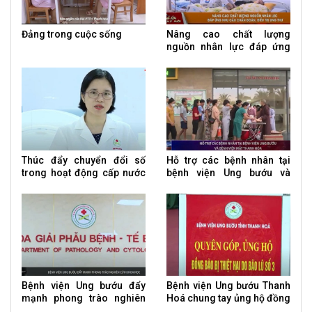
Đảng trong cuộc sống
Nâng cao chất lượng
nguồn nhân lực đáp ứng
nhu cầu chẩn đoán, điều trị
ung thư
Thúc đẩy chuyển đổi số
Hỗ trợ các bệnh nhân tại
trong hoạt động cấp nước
bệnh viện Ung bướu và
tập trung
bệnh viện Mắt
Bệnh viện Ung bướu đẩy
Bệnh viện Ung bướu Thanh
mạnh phong trào nghiên
Hoá chung tay ủng hộ đồng
cứu khoa học
bào vùng lũ