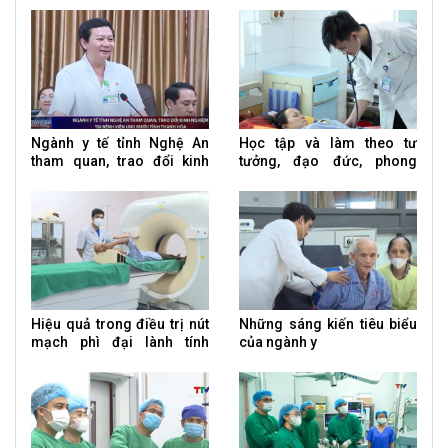
Ngành y tế tỉnh Nghệ An
Học tập và làm theo tư
tham quan, trao đổi kinh
tưởng, đạo đức, phong
nghiệm tại Bệnh viện Ung
cách Hồ Chí Minh
bướu tỉnh Thanh Hóa
Hiệu quả trong điều trị nút
Những sáng kiến tiêu biểu
mạch phì đại lành tính
của ngành y
tuyến tiền liệt