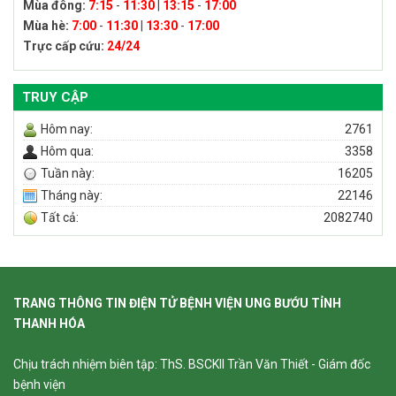
Mùa đông:
7:15
-
11:30
|
13:15
-
17:00
Mùa hè:
7:00
-
11:30
|
13:30
-
17:00
Trực cấp cứu:
24/24
TRUY CẬP
Hôm nay:
2761
Hôm qua:
3358
Tuần này:
16205
Tháng này:
22146
Tất cả:
2082740
TRANG THÔNG TIN ĐIỆN TỬ BỆNH VIỆN UNG BƯỚU TỈNH
THANH HÓA
Chịu trách nhiệm biên tập: ThS. BSCKII Trần Văn Thiết - Giám đốc
bệnh viện