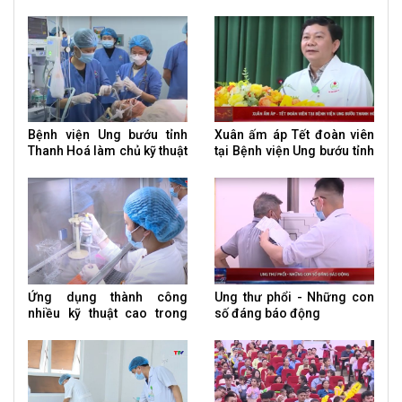
xét nghiệm sinh học phân
thường quy phẫu thuật nội
tử về đột biến gen
soi cắt dạ dày
Bệnh viện Ung bướu tỉnh
Xuân ấm áp Tết đoàn viên
Thanh Hoá làm chủ kỹ thuật
tại Bệnh viện Ung bướu tỉnh
cắt bàng quang điều trị ung
Thanh Hoá
thư
Ứng dụng thành công
Ung thư phổi - Những con
nhiều kỹ thuật cao trong
số đáng báo động
điều trị ung thư