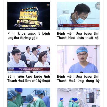
thư
Phim khoa giáo: 5 bệnh
Bệnh viện Ung bướu tỉnh
ung thư thường gặp
Thanh Hoá phẫu thuật nội
soi cắt bán phần dạ dày
cho bệnh nhân ung thư
Bệnh viện Ung bướu tỉnh
Bệnh viện Ung bướu tỉnh
Thanh Hoá làm chủ kỹ thuật
Thanh Hoá ứng dụng kỹ
xét nghiệm sinh học phân
thuật cao điều trị u tuyến
tử về đột biến gen
giáp