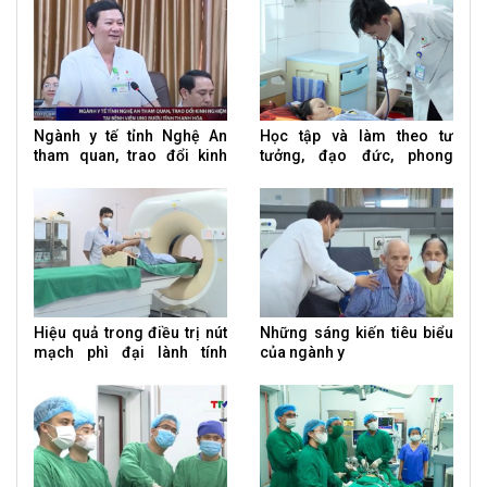
Ngành y tế tỉnh Nghệ An
Học tập và làm theo tư
tham quan, trao đổi kinh
tưởng, đạo đức, phong
nghiệm tại Bệnh viện Ung
cách Hồ Chí Minh
bướu tỉnh Thanh Hóa
Hiệu quả trong điều trị nút
Những sáng kiến tiêu biểu
mạch phì đại lành tính
của ngành y
tuyến tiền liệt