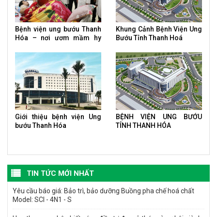
Bệnh viện ung bướu Thanh
Khung Cảnh Bệnh Viện Ung
Hóa – nơi ươm mầm hy
Bướu Tỉnh Thanh Hoá
vọng của bệnh nhân ung
thư
Giới thiệu bệnh viện Ung
BỆNH VIỆN UNG BƯỚU
bướu Thanh Hóa
TỈNH THANH HÓA
TIN TỨC MỚI NHẤT
Yêu cầu báo giá: Bảo trì, bảo dưỡng Buồng pha chế hoá chất
Model: SCI - 4N1 - S