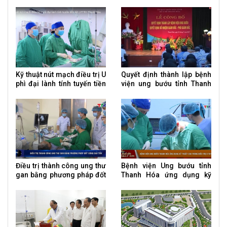
hạt nhân
viện Ung bướu tỉnh Thanh
Hoá
Kỹ thuật nút mạch điều trị U
Quyết định thành lập bệnh
phì đại lành tính tuyến tiền
viện ung bướu tỉnh Thanh
liệt
Hóa
Điều trị thành công ung thư
Bệnh viện Ung bướu tỉnh
gan bằng phương pháp đốt
Thanh Hóa ứng dụng kỹ
sóng cao tần
thuật cao trong điều trị U
tuyến giáp