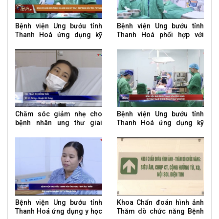
Bệnh viện Ung bướu tỉnh
Bệnh viện Ung bướu tỉnh
Thanh Hoá ứng dụng kỹ
Thanh Hoá phối hợp với
thuật cao trong điều trị u
tuyến bệnh viện TW nâng
tuyến giáp
cao kỹ thuật trong điều trị
Chăm sóc giảm nhẹ cho
Bệnh viện Ung bướu tỉnh
bệnh nhân ung thư giai
Thanh Hoá ứng dụng kỹ
đoạn cuối
thuật cao trong phẫu thuật
ung thư Bệnh viện U
Bệnh viện Ung bướu tỉnh
Khoa Chẩn đoán hình ảnh
Thanh Hoá ứng dụng y học
Thăm dò chức năng Bệnh