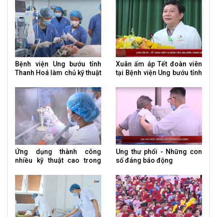
tử về đột biến gen
soi cắt dạ dày
Bệnh viện Ung bướu tỉnh
Xuân ấm áp Tết đoàn viên
Thanh Hoá làm chủ kỹ thuật
tại Bệnh viện Ung bướu tỉnh
cắt bàng quang điều trị ung
Thanh Hoá
thư
Ứng dụng thành công
Ung thư phổi - Những con
nhiều kỹ thuật cao trong
số đáng báo động
điều trị ung thư