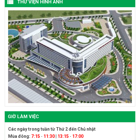
THƯ VIỆN HÌNH ẢNH
GIỜ LÀM VIỆC
Các ngày trong tuần từ Thứ 2 đến Chủ nhật
Mùa đông:
7:15
-
11:30
|
13:15
-
17:00