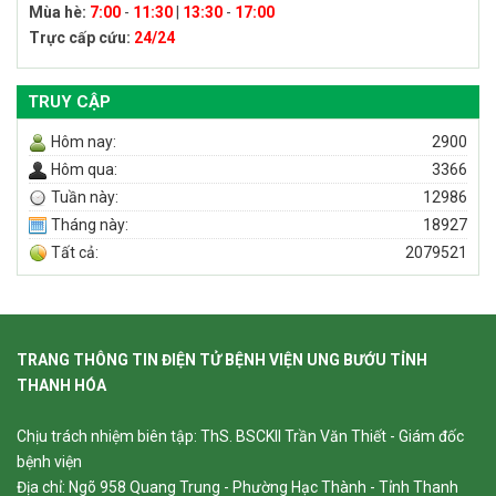
Mùa hè:
7:00
-
11:30
|
13:30
-
17:00
Trực cấp cứu:
24/24
TRUY CẬP
Hôm nay:
2900
Hôm qua:
3366
Tuần này:
12986
Tháng này:
18927
Tất cả:
2079521
TRANG THÔNG TIN ĐIỆN TỬ BỆNH VIỆN UNG BƯỚU TỈNH
THANH HÓA
Chịu trách nhiệm biên tập: ThS. BSCKII Trần Văn Thiết - Giám đốc
bệnh viện
Địa chỉ: Ngõ 958 Quang Trung - Phường Hạc Thành - Tỉnh Thanh