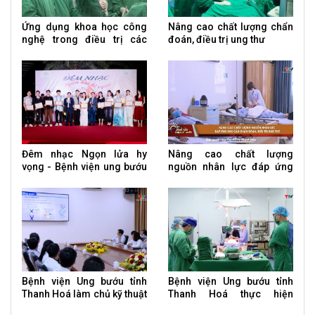
Ứng dụng khoa học công
Nâng cao chất lượng chẩn
nghệ trong điều trị các
đoán, điều trị ung thư
bệnh ung thư
Đêm nhạc Ngọn lửa hy
Nâng cao chất lượng
vọng - Bệnh viện ung bướu
nguồn nhân lực đáp ứng
tỉnh Thanh Hoá
nhu cầu chẩn đoán, điều trị
ung thư
Bệnh viện Ung bướu tỉnh
Bệnh viện Ung bướu tỉnh
Thanh Hoá làm chủ kỹ thuật
Thanh Hoá thực hiện
xét nghiệm sinh học phân
thường quy phẫu thuật nội