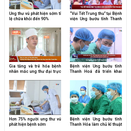
Ung thư vú phát hiện sớm tỉ
“Vui Tết Trung thu” tại Bệnh
lệ chữa khỏi đến 90%
viện Ung bướu tỉnh Thanh
Hoá
Gia tăng và trẻ hóa bệnh
Bệnh viện Ung bướu tỉnh
nhân mắc ung thư đại trực
Thanh Hoá đã triển khai
tràng
thành công kỹ thuật sinh
thiết, hút u vú chân không
dưới hướng dẫn của thiết bị
hình ảnh
Hơn 75% người ung thư vú
Bệnh viện Ung bướu tỉnh
phát hiện bệnh sớm
Thanh Hóa làm chủ kĩ thuật
cắt gan trên bệnh nhân ung