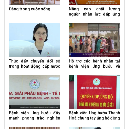
Đảng trong cuộc sống
Nâng cao chất lượng
nguồn nhân lực đáp ứng
nhu cầu chẩn đoán, điều trị
ung thư
Thúc đẩy chuyển đổi số
Hỗ trợ các bệnh nhân tại
trong hoạt động cấp nước
bệnh viện Ung bướu và
tập trung
bệnh viện Mắt
Bệnh viện Ung bướu đẩy
Bệnh viện Ung bướu Thanh
mạnh phong trào nghiên
Hoá chung tay ủng hộ đồng
cứu khoa học
bào vùng lũ