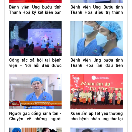
Bệnh viện Ung bướu tỉnh
Bệnh viện Ung Bướu tỉnh
Thanh Hoá ký kết biên bản
Thanh Hóa điều trị thành
ghi nhớ hợp tác quốc tế và
công ca bệnh Whitmore
hội thảo khoa học
Công tác xã hội tại bệnh
Bệnh viện Ung bướu tỉnh
viện – Nơi nỗi đau được
Thanh Hóa lần đầu tiên
chia sẻ
phẫu thuật nội soi u phổi
Người gác cổng sinh tồn -
Xuân ấm áp Tết yêu thương
Chuyện về những người
cho bệnh nhân ung thư tại
bác sĩ gây mê hồi sức
BV Ung bướu tỉnh Thanh
Hoá